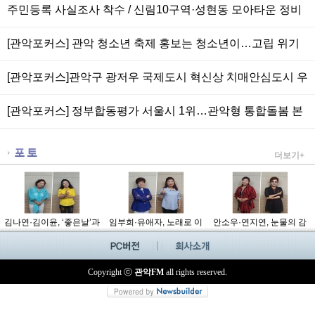
주민등록 사실조사 착수 / 신림10구역·성현동 모아타운 정비
사업 속도[관악포커스]
[관악포커스] 관악 청소년 축제 홍보는 청소년이…고립 위기
가구 지원사업 선정
[관악포커스]관악구 광저우 국제도시 혁신상 치매안심도시 우
수 사례 선정 / 디지털 격차 해소 전 구민 대상 AI 교육
[관악포커스] 정부합동평가 서울시 1위…관악형 통합돌봄 본
격 추진
더보기+
김나연·김이윤, ‘좋은날’과
임부희·유애자, 노래로 이
안소우·연지연, 눈물의 감
‘쏙 들어온사람’으로 전한
어진 스승과 제자의 인
성과 흥겨운 세상살이…‘눈
무대 열정과 우정 [가요톡
연…‘모래성’과 ‘건강이 최
물비’와 ‘겉 다르고 속 다르
Copyright ⓒ
관악FM
all rights reserved.
톡-화]
고’ [가요톡톡-금]
더라’ [가요톡톡-월]