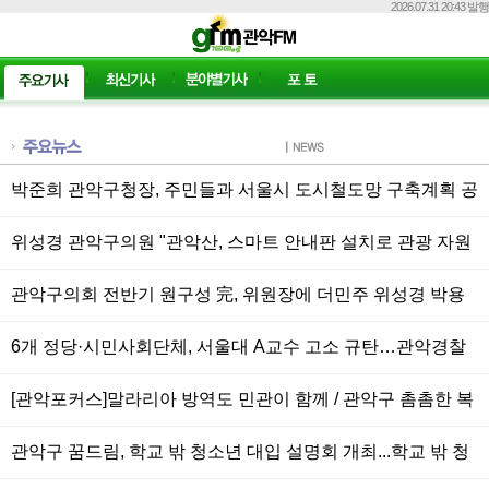
2026.07.31 20:43 발행
박준희 관악구청장, 주민들과 서울시 도시철도망 구축계획 공
청회 참석 “난곡선·서부선 조속 추진 강력 촉구”
위성경 관악구의원 "관악산, 스마트 안내판 설치로 관광 자원
경쟁력 높여야"
관악구의회 전반기 원구성 完, 위원장에 더민주 위성경 박용
규 정현일, 국힘 백성원 - 이경관 성의혹 윤리위원장 손정혜
6개 정당·시민사회단체, 서울대 A교수 고소 규탄…관악경찰
서에 공정수사 촉구
[관악포커스]말라리아 방역도 민관이 함께 / 관악구 촘촘한 복
지로 보건복지부 장관상 / 중앙대 관악 이음 멘토링
관악구 꿈드림, 학교 밖 청소년 대입 설명회 개최...학교 밖 청
소년 전문 진로진학 컨설턴트 초빙