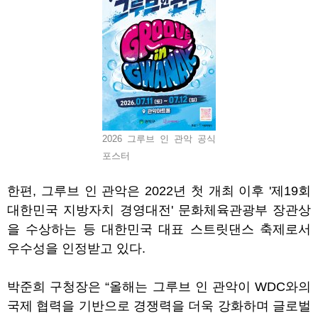
2026 그루브 인 관악 공식
포스터
한편
,
그루브 인 관악은
2022
년 첫 개최 이후
'
제
19
회
대한민국 지방자치 경영대전
'
문화체육관광부 장관상
을 수상하는 등 대한민국 대표 스트릿댄스 축제로서
우수성을 인정받고 있다
.
박준희 구청장은
“
올해는 그루브 인 관악이
WDC
와의
국제 협력을 기반으로 경쟁력을 더욱 강화하며 글로벌