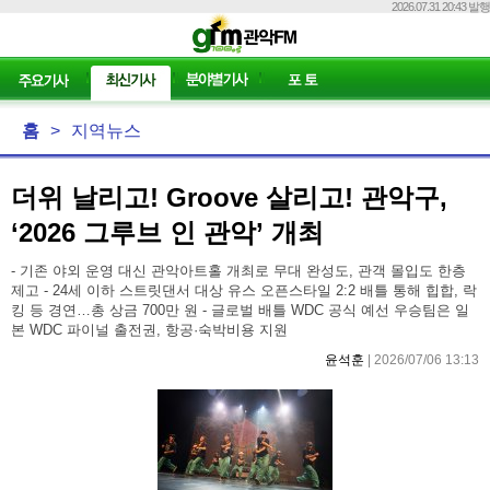
2026.07.31 20:43 발행
홈
>
지역뉴스
더위 날리고! Groove 살리고! 관악구,
‘2026 그루브 인 관악’ 개최
- 기존 야외 운영 대신 관악아트홀 개최로 무대 완성도, 관객 몰입도 한층
제고 - 24세 이하 스트릿댄서 대상 유스 오픈스타일 2:2 배틀 통해 힙합, 락
킹 등 경연…총 상금 700만 원 - 글로벌 배틀 WDC 공식 예선 우승팀은 일
본 WDC 파이널 출전권, 항공·숙박비용 지원
윤석훈
| 2026/07/06 13:13