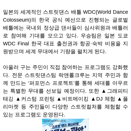
일본의 세계적인 스트릿댄스 배틀
WDC(World Dance
Colosseum)
의 한국 공식 예선으로 진행되는 글로벌
배틀에는 국내외 정상급 댄서들이 심사위원과 배틀러
로 참여해 기대를 모으고 있다
.
우승팀은 일본 도쿄
WDC Final
한국 대표 출전권과 항공
·
숙박 비용을 지
원받으며 세계 무대에서 기량을 펼치게 된다
.
아울러 구는 주민이 직접 참여하는 프로그램도 강화했
다
.
전문 스트릿댄스팀 락앤롤크루는 지역 주민과 함
께 만드는
‘
퍼포먼스 프로젝트
’
를 통해 세대를 아우르
는 특별한 무대를 선보일 예정이다
.
또한
▲
그래피티
태깅
▲
커스텀 프린팅
▲
비트메이킹
▲
DJ
체험
▲
플
리마켓 등 주민들이 다양한 스트릿컬처를 체험할 수
있는 프로그램도 운영된다
.