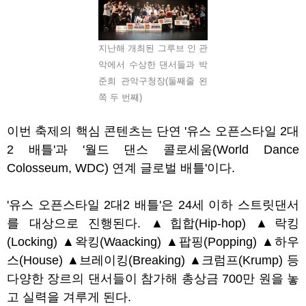
지난해 개최된 그루브 인 관
악에서 수상한 댄서들과 박
준희 관악구청장(둘째줄 왼
쪽 두 번째)
이번 축제의 핵심 콘텐츠는 단연
'
유스 오픈스타일
2
대
2
배틀
'
과
'
월드 댄스 콜로세움
(World Dance
Colosseum, WDC)
연계 글로벌 배틀
'
이다
.
'
유스 오픈스타일
2
대
2
배틀
'
은
24
세 이하 스트릿댄서
를 대상으로 진행된다
.
▲
힙합
(Hip-hop)
▲
락킹
(Locking)
▲
왁킹
(Waacking)
▲
팝핑
(Popping)
▲
하우
스
(House)
▲
브레이킹
(Breaking)
▲
크럼프
(Krump)
등
다양한 장르의 댄서들이 참가해 총상금
700
만 원을 놓
고 실력을 겨루게 된다
.