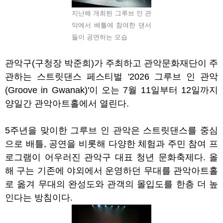
지난해 개최된 그루브 인 관
악에서 배틀에 참여한 댄서
들이 공연하는 모습
관악구
(
구청장 박준희
)
가 주최하고 관악문화재단이 주
관하는 스트릿댄스 페스티벌
'2026
그루브 인 관악
(Groove in Gwanak)'
이 오는
7
월
11
일부터
12
일까지
양일간 관악아트홀에서 열린다
.
5
주년을 맞이한 그루브 인 관악은 스트릿댄스를 중심
으로 배틀
,
공연을 비롯해 다양한 체험과 주민 참여 프
로그램이 어우러진 관악구 대표 청년 문화축제다
.
올
해 구는 기존에 야외에서 운영하던 무대를 관악아트홀
로 옮겨 무대의 완성도와 관객의 몰입도를 한층 더 높
인다는 방침이다
.