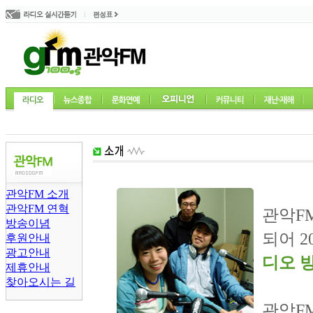
l
l
l
방송프로그램 전체
관악라디오가좋다
가요
l
씨네뮤직
관악FM 소개
관악FM 연혁
관악F
방송이념
되어 2
후원안내
광고안내
디오 
제휴안내
찾아오시는 길
관악F