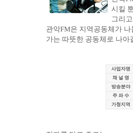
시킬 
그리고
관악FM은 지역공동체가 나
가는 따뜻한 공동체로 나아갈
사업자명
채 널 명
방송분야
주 파 수
가청지역