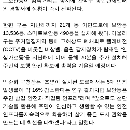
트보안등이 깜박거리는 동시에 관악구 통합관제센터
와 경찰서에 상황이 즉시 전파된다
.
한편 구는 지난해까지
21
개 동 이면도로에 보안등
13,536
등
,
스마트보안등
490
등을 설치해 왔다
.
아울러
구는 주거밀집지역 등에 고해상도 폐쇄회로 텔레비전
(CCTV)
을 비롯한 비상벨
,
음원 감지장치가 탑재된
‘
안
심가로등
’
을 지난해에 이어 올해
20
본을 추가 설치해
주민의 보행 안전 확보에 총력을 기울일 예정이다
.
박준희 구청장은
“
조명이 설치된 도로에서는
5
대 범죄
발생률이 약
16%
감소한다는 연구 결과처럼 보안등은
주민 밤길 안전과 직결된 인프라
“
라며
“
앞으로도 첨단
기술을 활용해 주민이 안심하고 생활할 수 있는 안전
인프라를지속적으로 확충하여 살기 좋은 도시 관악을
만드는 데 최선을 다하겠다
”
라고 말했다
.