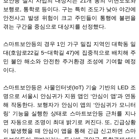
보안등 설치 사업의 대상지는
21
개 동의 이면도로와
보행로
,
통학로 등이다
.
구는 특히 조도가 낮아 야간에
안전사고 발생 위험이 크고 주민들이 통행에 불편을
겪는 구간을 중심으로 대상지를 선정했다
.
스마트보안등의 경우
1
인 가구 밀집 지역인 대학동 일
대
(
호암로
22
길
5~
대학길
47)
에 집중적으로 배치해 주
민 불안 해소와 안전한 주거환경 조성에 기여할 예정
이다
.
스마트보안등은 사물인터넷
(IoT)
기술 기반의
LED
조
명으로 서울시 안심귀가 지원 앱인
‘
안심이 앱
’
과 연동
해 작동한다
.
보행자가 안심이 앱의
‘
안심귀가 모니터
링
’
기능을 실행한 상태로 스마트보안등 근처를 지나
면 자동으로 조명이 최대 밝기로 켜진다
.
또
,
긴급상황
이 발생했을 때 안심이 앱을 통해 긴급 신고하면 스마