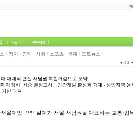
l
l
l
l
l
l
l
스
정치
경제
사회
스포츠
국제
포토뉴스
2
일대 대대적 변신 서남권 복합거점으로 도약
획 재정비’ 최종 결정고시…민간개발 활성화 기대 - 상업지역 용적률
 기반 다져
~
서울대입구역
’
일대가 서울 서남권을 대표하는 교통
·
업