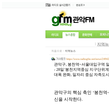
l
지역뉴
처음으로
>
지역뉴스
https://www.radiogfm.net/news/2494
관악구, 봉천역~서울대입구역 
- 28일‘봉천지역중심 지구단위계
대폭 완화, 일자리 중심 자족도시
관악구의 핵심 축인
‘
봉천역
신을 시작한다
.