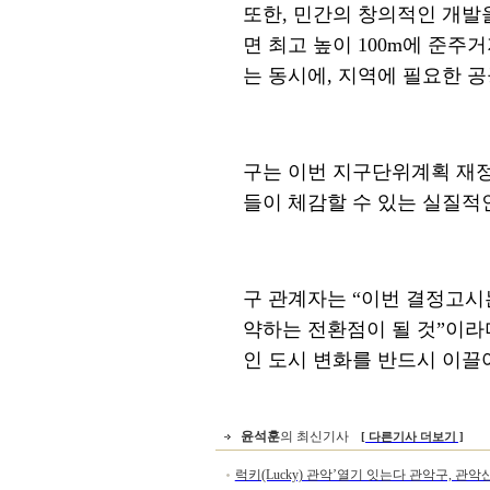
또한
,
민간의 창의적인 개발
면 최고 높이
100m
에 준주거
는 동시에
,
지역에 필요한 
구는 이번 지구단위계획 재
들이 체감할 수 있는 실질적
구 관계자는
“
이번 결정고시
약하는 전환점이 될 것
”
이라
인 도시 변화를 반드시 이
윤석훈
의 최신기사
[ 다른기사 더보기 ]
럭키(Lucky) 관악’열기 잇는다 관악구, 관