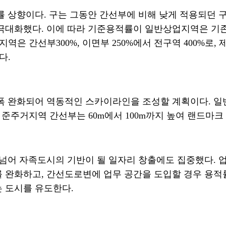
률 상향이다
.
구는 그동안 간선부에 비해 낮게 적용되던 
 극대화했다
.
이에 따라 기준용적률이 일반상업지역은 기
지역은 간선부
300%,
이면부
250%
에서 전구역
400%
로
,
된다
.
대폭 완화되어 역동적인 스카이라인을 조성할 계획이다
.
일
,
준주거지역 간선부는
60m
에서
100m
까지 높여 랜드마크
 넘어 자족도시의 기반이 될 일자리 창출에도 집중했다
.
를 완화하고
,
간선도로변에 업무 공간을 도입할 경우 용적
는 도시를 유도한다
.