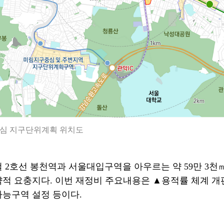
심 지구단위계획 위치도
철
2
호선 봉천역과 서울대입구역을 아우르는 약
59
만
3
천
략적 요충지다
.
이번 재정비 주요내용은
▲
용적률 체계 
능구역 설정 등이다
.