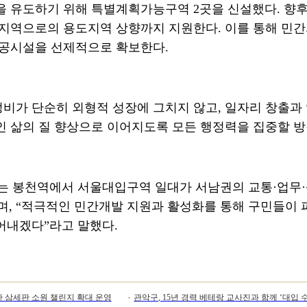
을 유도하기 위해 특별계획가능구역
2
곳을 신설했다
.
향후
지역으로의 용도지역 상향까지 지원한다
.
이를 통해 민
공공시설을 선제적으로 확보한다
.
정비가 단순히 외형적 성장에 그치지 않고
,
일자리 창출과
인 삶의 질 향상으로 이어지도록 모든 행정력을 집중할 
는 봉천역에서 서울대입구역 일대가 서남권의 교통
·
업무
·
며
, “
적극적인 민간개발 지원과 활성화를 통해 구민들이 
끌어내겠다
”
라고 말했다
.
악산 삼세판 소원 챌린지 확대 운영
관악구, 15년 경력 베테랑 교사진과 함께 ‘대입