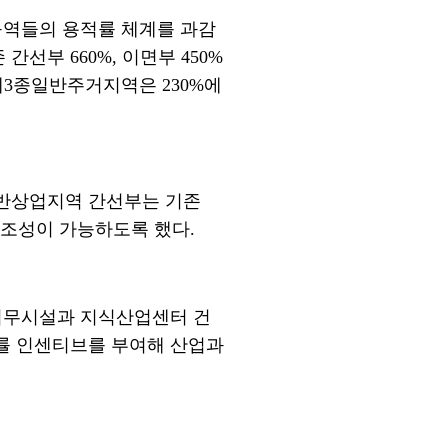
구역들의 용적률 체계를 과감
존 간선부
660%,
이면부
450%
제
3
종일반주거지역은
230%
에
반상업지역 간선부는 기존
 조성이 가능하도록 했다
.
업무시설과 지식산업센터 건
률 인센티브를 부여해 산업과