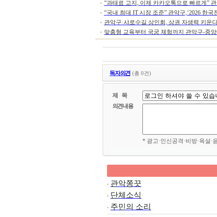
“과태료 고지, 이제 카카오톡으로 빠르게” 
“국내 최대 IT 시장 조준” 관악구,‘2026 한
태료 모바일 고지
관악구·샤로수길 상인회, 상권 자생력 키운
맞춤형 교육부터 국궁 체험까지 관악구-중앙
협동조합’설립
독자의견
(총 0건)
제 목
의견내용
* 광고·인신공격·비방·욕설·
관악쫑끗
단체소식
주민의 소리