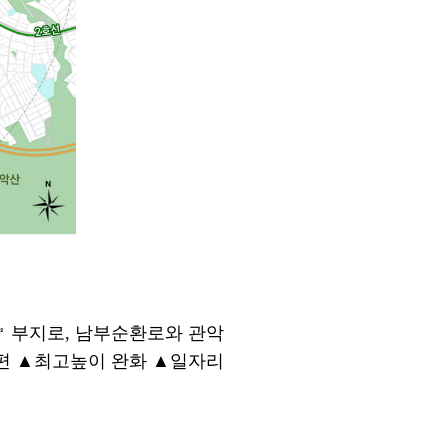
㎡
부지로
,
남부순환로와 관악
개편
▲
최고높이 완화
▲
일자리