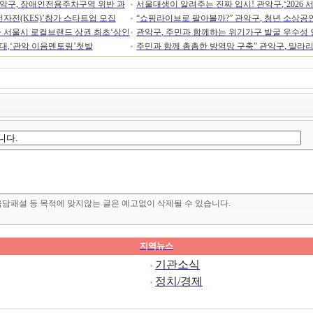
관악구, 장애인전용주차구역 위반 과
서울대생이 알려주는 진짜 입시! 관악구,‘2026
국전자전(KES)’참가 스타트업 모집
“쇼핑라이브로 팔아볼까?” 관악구, 청년 소상
모집
다 서울시 로컬브랜드 상권 최초‘상인
관악구, 주민과 함께하는 위기가구 발굴 우수성
대,‘관악 이음멘토링’첫발
주민과 함께 촘촘한 방역망 구축” 관악구, 말라리
력 방역
음담패설 등 목적에 맞지않는 글은 예고없이 삭제될 수 있습니다.
지역뉴스
기관소식
정치/경제