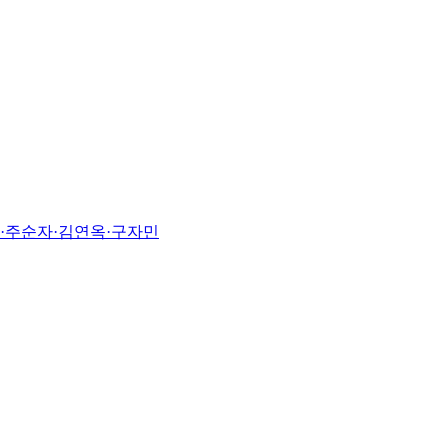
진·주순자·김연옥·구자민