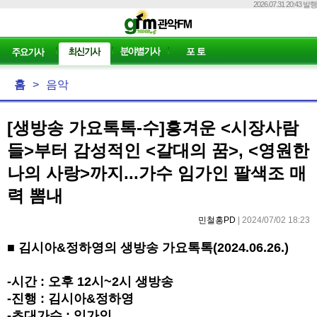
2026.07.31 20:43 발행
홈
>
음악
[생방송 가요톡톡-수]흥겨운 <시장사람
들>부터 감성적인 <갈대의 꿈>, <영원한
나의 사랑>까지...가수 임가인 팔색조 매
력 뽐내
민철홍PD
| 2024/07/02 18:23
■
김시아
&
정하영의 생방송 가요톡톡
(2024.06.26.)
-
시간
:
오후
12
시
~2
시 생방송
-
진행
:
김시아
&
정하영
-
초대가수
:
임가인