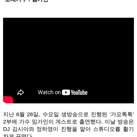
지난
6
월
26
일
,
수요일 생방송으로 진행된
‘
가요톡톡
’
2
부에 가수 임가인이 게스트로 출연했다
.
이날 방송은
DJ
김시아와 정하영이 진행을 맡아 스튜디오를 활기
차게 꾸몄다
.