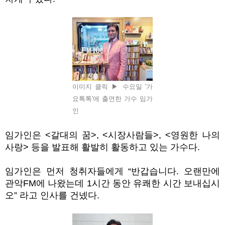
이미지 클릭 ▶ 수요일 '가
요톡톡'에 출연한 가수 임가
인
임가인은
<
갈대의 꿈
>, <
시장사람들
>, <
영원한 나의
사랑
>
등을 발표해 활발히 활동하고 있는 가수다
.
임가인은 먼저 청취자들에게
“
반갑습니다
.
오랜만에
관악
FM
에 나왔는데
1
시간 동안 유쾌한 시간 보내십시
오
”
라고 인사를 건넸다
.