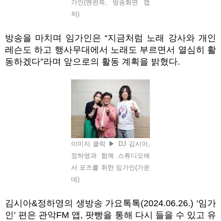
가인(맨왼쪽, 방송화면 캡
처)
방송을 마치며 임가인은
“
지금처럼 노래 강사와 개인
레슨도 하고 행사무대에서 노래도 부르면서 열심히 활
동하겠다
”
라며 앞으로의 활동 계획을 밝혔다
.
이미지 클릭 ▶ DJ 김시아,
정하영과 함께 스튜디오에
서 포즈를 취한 임가인(가운
데)
김시아
&
정하영의 생방송 가요톡톡
(2024.06.26.) ‘
임가
인
’
편은 관악
FM
앱
,
팟빵을 통해 다시 들을 수 있고 유