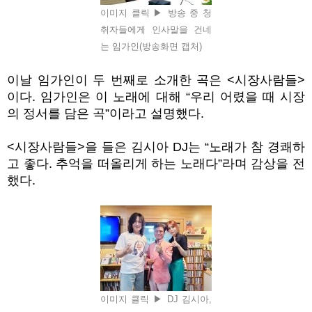
이미지 클릭 ▶ 방송 중 청
취자들에게 인사말을 건네
는 임가인(방송화면 캡처)
이날 임가인이 두 번째로 소개한 곡은
<
시장사람들
>
이다
.
임가인은 이 노래에 대해
“
우리 어렸을 때 시장
의 정서를 담은 곡
”
이라고 설명했다
.
<
시장사람들
>
을 들은 김시아
DJ
는
“
노래가 참 경쾌하
고 좋다
.
추억을 떠올리게 하는 노래다
”
라며 감상을 전
했다.
이미지 클릭 ▶ DJ 김시아,