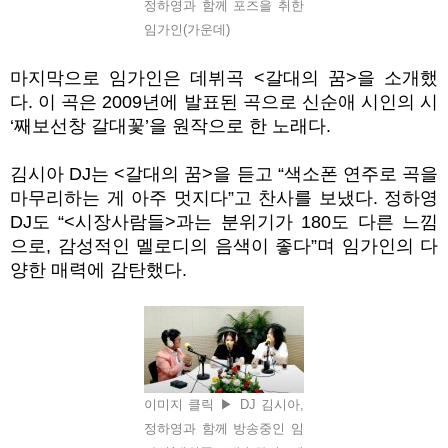
정하영과 함께 포즈을 취한
임가인(가운데)
마지막으로 임가인은 데뷔곡
<
갈대의 꿈
>
을 소개했
다
.
이 곡은
2009
년에 발표된 곡으로 신순애 시인의 시
‘
째보선창 갈대꽃
’
을 원작으로 한 노래다
.
김시아
DJ
는
<
갈대의 꿈
>
을 듣고
“
색소폰 연주로 곡을
마무리하는 게 아주 멋지다
”
고 찬사를 보냈다.
정하영
DJ
도
“<시장사람들>과는 분위기가
180도 다른 느낌
으로,
감성적인 멜로디의 음색이 좋다
”며 임가인의 다
양한 매력에 감탄했다.
이미지 클릭 ▶ DJ 김시아,
정하영과 함께 방송중인 임