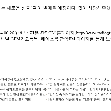
는 새로운 싱글
'
달
'
이 발매될 예정이다
.
많이 사랑해주셨
4.06.26.) ‘
화백
’
편은 관악
FM
홈페이지
(http://www.radiogf
브 채널
GFM
가요톡톡
,
페이스북 관악
FM
페이지를 통해 보
·관악구아동보호전문기관과 촘촘
“주머니에서 꺼내 듣는 음악처럼”…주머니밴드, 1
럽, 멸망한 지구에서 외친 자유 |
“한 편의 희망 빗줄기 같은 음악”…Studio Merge
사리팝스
i, 음악으로 찾은 행복의 방향 | 봉
“더 나은 사람이 되자는 마음”…만화가 나나니, 
사리팝스
 무대 향한 진심 전했다 | 봉사리팝스
“일기장 속 이야기를 노래합니다”…싱어송라이터 
리팝스
악S밸리 글로벌 도약 지원
[관악포커스] 여름철 재난 ‘제로화’ 총력…관악
팝스