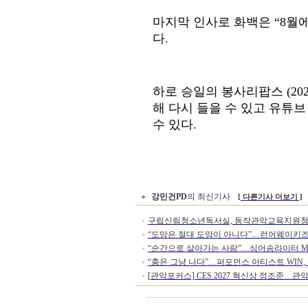
마지막 인사로 화백은
“8
월에
다
.
하로 승일의 봉사리팝스
(202
해 다시 들을 수 있고 유튜
수 있다
.
강민건PD
의 최신기사
[ 다른기사 더보기 ]
구립신림청소년독서실, 동작관악교육지원청
“도망은 절대 도망이 아니다”…런어웨이키즈클
한 '아동 보호망 구축' 업무협약
“순간으로 살아가는 사람”…싱어송라이터 Meez
봉사리팝스
“춤은 그냥 나다”…퍼포먼스 아티스트 WIN,
사리팝스
[관악포커스] CES 2027 혁신상 정조준…관