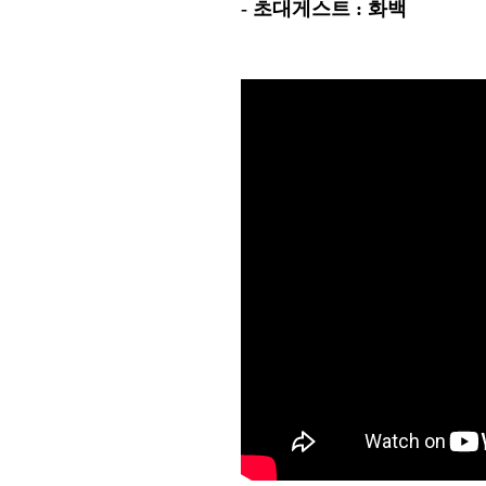
-
초대게스트
:
화백