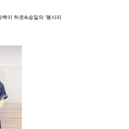
화백이 하로
&
승일의
'
봉사리