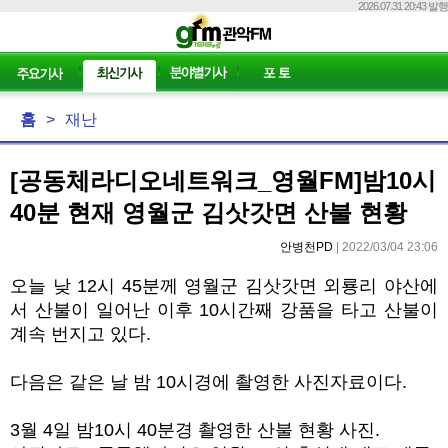
2026.07.31 20:43 발행
홈
>
재난
[공동체라디오네트워크_영월FM]밤10시
40분 현재 영월군 김삿갓면 산불 현황
안병천PD
| 2022/03/04 23:06
오늘 낮 12시 45분께 영월군 김삿갓면 외룡리 야산에
서 산불이 일어난 이후 10시간째 강품을 타고 산불이
계속 번지고 있다.
다음은 같은 날 밤 10시경에 촬영한 사진자료이다.
3월 4일 밤10시 40분경 촬영한 산불 현황 사진.