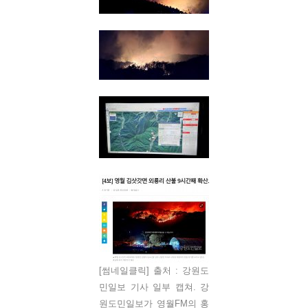
[썸네일클릭] 출처 : 강원도
민일보 기사 일부 캡쳐. 강
원도민일보가 영월FM의 홍