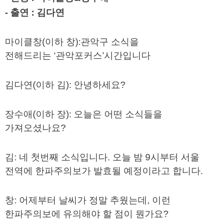
-
출연
:
김다연
마이클창
(
이하 창
):
관악구 소식을
전해드리는
‘관악포커스’시간입니다
김다연
(
이하 김
):
안녕하세요
?
장수애
(
이하 장
):
오늘은 어떤 소식들을
가져오셨나요
?
김
:
네 첫번째 소식입니다
.
오늘 밤
9
시부터 서울
전역에 한파주의보가 발효될 예정이라고 합니다
.
창
:
어제부터 날씨가 정말 추웠는데
,
이런
한파주의보에 유의해야 할 점이 뭔가요
?