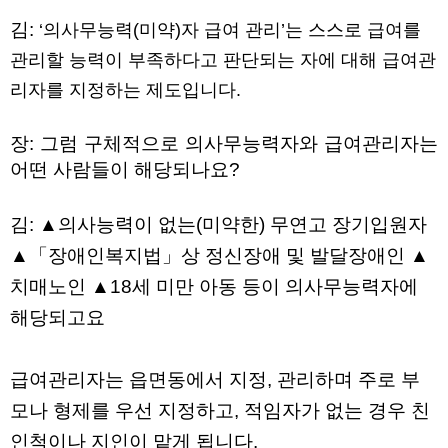
김
:
‘의사무능력
(
미약
)
자 급여 관리’는 스스로 급여를
관리할 능력이 부족하다고 판단되는 자에 대해 급여관
리자를 지정하는 제도입니다
.
장
:
그럼 구체적으로 의사무능력자와 급여관리자는
어떤 사람들이 해당되나요
?
김
: ▲
의사능력이 없는
(
미약한
)
무연고 장기입원자
▲
「장애인복지법」상 정신장애 및 발달장애인
▲
치매노인
▲18
세 미만 아동 등이 의사무능력자에
해당되고요
급여관리자는 읍면동에서 지정
,
관리하며 주로 부
모나 형제를 우선 지정하고
,
적임자가 없는 경우 친
인척이나 지인이 맡게 됩니다
.