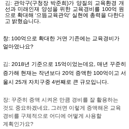
김
:
관악구
(
구청장 박준희
)
가 양질의 교육환경 개
선과 미래인재 양성을 위한 교육경비를
100
억 원
으로 확대해 ‘으뜸교육관악’ 실현에 총력을 다한다
고 밝혔습니다.
창
: 100
억으로 확대한 거면 기존에는 교육경비가
얼마였나요
?
김
:
2018
년 기준으로
15
억이었는데요
,
매년 꾸준히
증가해 현재는 작년보다
20
억 증액한
100
억이고 서
울시
25
개 자치구중
4
번째로 큰 규모입니다
.
장
:
꾸준히 증액 시켜온 만큼 경비를 잘 활용하는
것도 중요하겠네요
,
그러면 이렇게 증액해온 교육
경비를 구체적으로 어디에 어떻게 사용할
계획인가요
?