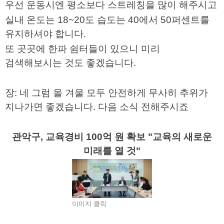
우선 운동시엔 평소보다 스트레칭을 많이 해주시고
실내 온도는
18~20
도 습도는
40
에서
50
퍼센트를
유지하셔야 합니다
.
또 곳곳에 한파 쉼터들이 있으니 미리
검색해보시는 것도 좋겠습니다
.
장
:
네 그럼 올 겨울 모두 안전하게 무사히 추위가
지나가면 좋겠습니다
.
다음 소식 전해주시죠
관악구, 교육경비 100억 원 확보 "교육의 새로운
미래를 열 것"
이미지 클릭