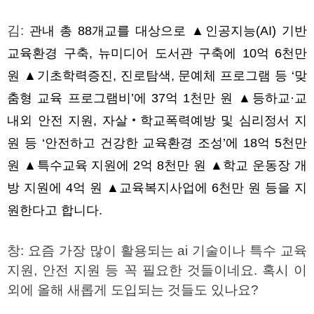
김
:
관내 총
88
개교를 대상으로
▲
인공지능
(AI)
기반
교육환경 구축
,
뉴미디어 도서관 구축에
10
억
6
천만
원
▲
기초학력증진
,
진로탐색
,
문예체 프로그램 등 ‘맞
춤형 교육 프로그램비’에
37
억
1
천만 원
▲
등하교·교
내외 안전 지원
,
자살
‧
학교폭력예방 및 심리정서 지
원 등 ‘안전하고 건강한 교육환경 조성’에
18
억
5
천만
원
▲
특수교육 지원에
2
억
8
천만 원
▲
학교 운동장 개
방 지원에
4
억 원
▲
교육복지사업에
6
천만 원 등을 지
원한다고 합니다
.
창
:
요즘 가장 많이 활용되는
ai
기술이나 특수 교육
지원
,
안전 지원 등 꼭 필요한 것들이네요
.
혹시 이
외에 올해 새롭게 도입되는 것들도 있나요
?