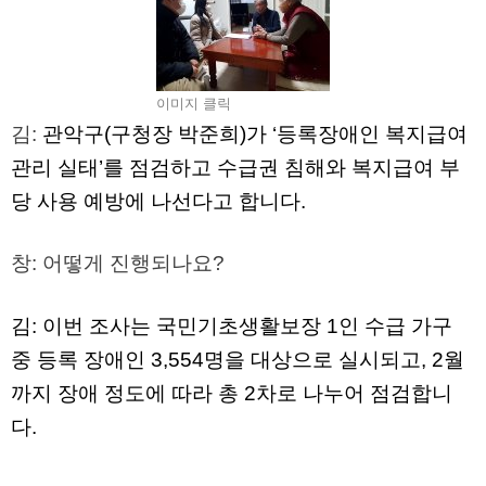
이미지 클릭
김
:
관악구
(
구청장 박준희
)
가 ‘등록장애인 복지급여
관리 실태’를 점검하고 수급권 침해와 복지급여 부
당 사용 예방에 나선다고 합니다
.
창
:
어떻게 진행되나요
?
김
:
이번 조사는 국민기초생활보장
1
인 수급 가구
중 등록 장애인
3,554
명을 대상으로 실시되고
, 2
월
까지 장애 정도에 따라 총
2
차로 나누어 점검합니
다
.