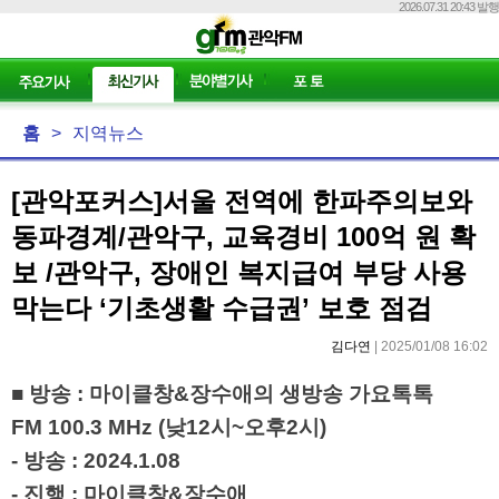
2026.07.31 20:43 발행
홈
>
지역뉴스
[관악포커스]서울 전역에 한파주의보와
동파경계/관악구, 교육경비 100억 원 확
보 /관악구, 장애인 복지급여 부당 사용
막는다 ‘기초생활 수급권’ 보호 점검
김다연
| 2025/01/08 16:02
■
방송
:
마이클창
&
장수애의 생방송 가요톡톡
FM 100.3 MHz (
낮
12
시
~
오후
2
시
)
-
방송
: 2024.1.08
-
진행
:
마이클창
&
장수애