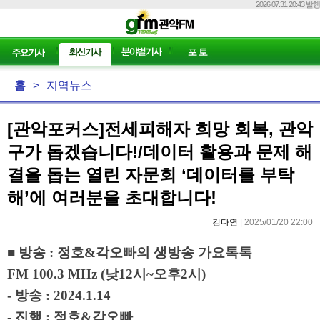
2026.07.31 20:43 발행
홈
>
지역뉴스
[관악포커스]전세피해자 희망 회복, 관악
구가 돕겠습니다!/데이터 활용과 문제 해
결을 돕는 열린 자문회 ‘데이터를 부탁
해’에 여러분을 초대합니다!
김다연
| 2025/01/20 22:00
■
방송
:
정호
&
각오빠의 생방송 가요톡톡
FM 100.3 MHz (
낮
12
시
~
오후
2
시
)
-
방송
: 2024.1.14
-
진행
:
정호
&
각오빠