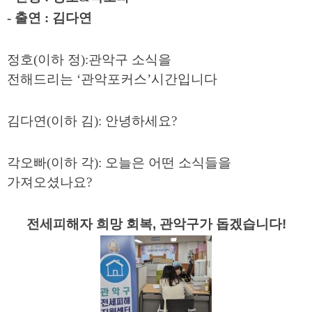
-
출연
:
김다연
정호
(
이하 정
):
관악구 소식을
전해드리는
‘관악포커스’시간입니다
김다연
(
이하 김
):
안녕하세요
?
각오빠
(
이하 각
):
오늘은 어떤 소식들을
가져오셨나요
?
전세피해자 희망 회복, 관악구가 돕겠습니다!