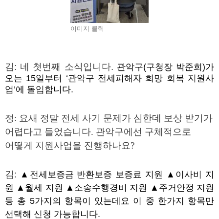
이미지 클릭
김
:
네 첫번째 소식입니다
.
관악구
(
구청장 박준희
)
가
오는
15
일부터 ‘관악구 전세피해자 희망 회복 지원사
업’에 돌입합니다
.
정
:
요새 정말 전세 사기 문제가 심한데 보상 받기가
어렵다고 들었습니다
.
관악구에선 구체적으로
어떻게 지원사업을 진행하나요
?
김
:
▲
전세보증금 반환보증 보증료 지원
▲
이사비 지
원
▲
월세 지원
▲
소송수행경비 지원
▲
주거안정 지원
등 총
5
가지의 항목이 있는데요 이 중 한가지 항목만
선택해 신청 가능합니다
.