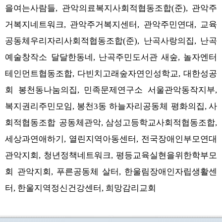
을여는사람들
관악의료복지사회적협동조합
준
관악주
,
(
),
거복지네트워크
관악주거복지센터
관악주민연대
교육
,
,
,
공동체우리자리사회적협동조합
준
난곡사랑의집
난곡
(
),
,
예술창작소 달달한동네
난곡주민도서관 새숲
놀자엔터
,
,
테인먼트협동조합
다빈치고래숲자연인성학교
대한성공
,
,
회 봉천동나눔의집
민족문제연구소 서울관악동작지부
,
,
복지권리주민모임
봉천
동 하늘자리공동체 평화의집
사
,
3
,
회적협동조합 공동체관악
삼성고등학교사회적협동조합
,
,
세상과연애하기
열린지역아동센터
전국장애인부모연대
,
,
관악지회
청년정책네트워크
평등교육실현을위한학부모
,
,
회 관악지회
푸른공동체 살터
한울림장애인자립생활센
,
,
터
한울지역정신건강센터
희망감리교회
,
,