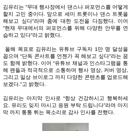
김유리는 "무대 행사장에서 댄스나 퍼포먼스를 어떻게
할지 고민 중이다.
앞으로
세미 트롯이나 댄스 트롯을
해보고 싶다
”
라며 춤에 대한 도전을 다짐했다
. 이어
"
현재 무대에서의 퍼포먼스를 위해 다양한 안무를 연
습하고 있다"라고 밝혔다
.
올해 목표로 김유리는 유튜브 구독자
1
만 명 달성을
꼽으며
“
단독 콘서트를 언젠가 꼭 해보고 싶다
”
라는 꿈
도 함께 밝혔다
.
이어
“
유튜브 채널과 인스타그램을 통
해 팬들과 적극적으로 소통하며 행사 영상
,
커버 영상
,
그리고 일상 브이로그 까지 다양한 콘텐츠를 업로드해
보겠다
.”
고 밝혔다
.
김유리는 마지막 인사로
“
항상 건강하시고 행복하세
요
.
유리도 잊지 마시고 응원 부탁 드립니다
”
라며 마지
막 까지 통통 튀는 목소리로 감사 인사를 전했다
.