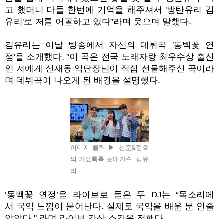
고 했더니 다들 한번에 기억을 해주셔서 '방탄유리 김
유리'로 저를 어필하고 있다
”
라며 웃으며 말했다.
김유리는 이날 방송에서 자신의 데뷔곡
'
동백꽃 연
정
'
을 소개했다
. "
이 곡은 전국 노래자랑 최우수상 출신
인 저에게 신재동 악단장님이 직접 선물해주신 곡이라
며 데뷔곡이 나오게 된 배경을 설명했다
.
이미지 클릭 ▶ 선준&정호
의 가요톡톡 초대가수: 김유
리
‘
동백꽃 연정
’
을 라이브로 들은 두
DJ
는
“목소리에
서
국악 느낌이 묻어난다. 실제로 국악을 배운 분 인줄
알았다
." 라
며 라이브 감상 소감을 전했다
.