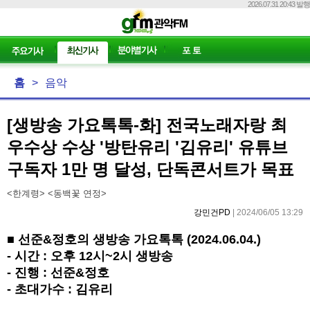
2026.07.31 20:43 발행
홈
>
음악
[생방송 가요톡톡-화] 전국노래자랑 최
우수상 수상 '방탄유리 '김유리' 유튜브
구독자 1만 명 달성, 단독콘서트가 목표
<한계령> <동백꽃 연정>
강민건PD
| 2024/06/05 13:29
■
선준
&
정호의 생방송 가요톡톡
(2024.06.04.)
-
시간
:
오후
12
시
~2
시 생방송
-
진행
:
선준
&
정호
-
초대가수
:
김유리