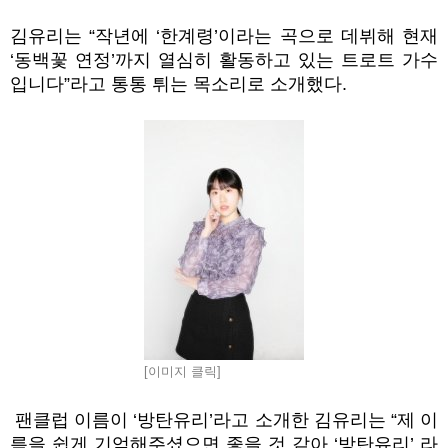
김유리는 “
작년에
‘
한계령
’
이라는 곡으로 데뷔해 현재
‘
동백꽃 연정
’
까지 열심히 활동하고 있는 트로트 가수
입니다
”
라고 통통 튀는 목소리로 소개했다.
[이미지 클릭]
팬클럽 이름이
‘
방탄유리
’
라고 소개한 김유리는
“
제 이
름을 쉽게 기억해주셨으면 좋을 것 같아
‘
방탄유리
’
라