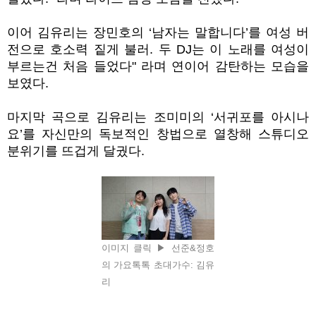
이어 김유리는 장민호의
‘
남자는 말합니다
’
를 여성 버
전으로 호소력 짙게 불러. 두
DJ는 이 노래를 여성이
부르는건 처음 들었다" 라며 연이어 감탄하는 모습을
보였다.
마지막 곡으로 김유리는 조미미의
‘
서귀포를 아시나
요
’
를 자신만의 독보적인 창법으로 열창해 스튜디오
분위기를 뜨겁게 달궜다.
이미지 클릭 ▶ 선준&정호
의 가요톡톡 초대가수: 김유
리