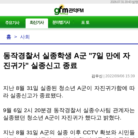
2026.07.31 20:43 발행
홈
>
사회
동작경찰서 실종학생 A군 "7일 만에 자
진귀가" 실종신고 종료
김우신
| 2022/09/06 15:39
지난
8
월
31
일 실종된 청소년
A
군이 자진귀가함에 따
라 실종신고가 종료됐다
.
9
월
6
일
2
시
20
분경 동작경찰서 실종수사팀 관계자는
실종됐던 청소년
A
군이 자진귀가 했다고 밝혔다
.
지난
8
월
31
일
A
군의 실종 이후
CCTV
확보와 시민들