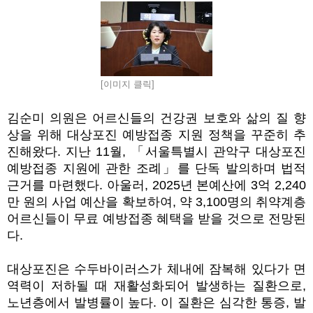
[이미지 클릭]
김순미 의원은 어르신들의 건강권 보호와 삶의 질 향
상을 위해 대상포진 예방접종 지원 정책을 꾸준히 추
진해왔다
.
지난
11
월
,
「
서울특별시 관악구 대상포진
예방접종 지원에 관한 조례
」
를 단독 발의하며 법적
근거를 마련했다
.
아울러
, 2025
년 본예산에
3
억
2,240
만 원의 사업 예산을 확보하여
,
약
3,100
명의 취약계층
어르신들이 무료 예방접종 혜택을 받을 것으로 전망된
다
.
대상포진은 수두바이러스가 체내에 잠복해 있다가 면
역력이 저하될 때 재활성화되어 발생하는 질환으로
,
노년층에서 발병률이 높다
.
이 질환은 심각한 통증
,
발