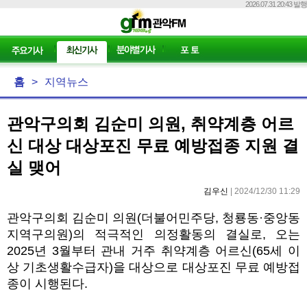
2026.07.31 20:43 발행
홈
>
지역뉴스
관악구의회 김순미 의원, 취약계층 어르
신 대상 대상포진 무료 예방접종 지원 결
실 맺어
김우신
| 2024/12/30 11:29
관악구의회 김순미 의원
(
더불어민주당
,
청룡동
·
중앙동
지역구의원
)
의 적극적인 의정활동의 결실로
,
오는
2025
년
3
월부터 관내 거주 취약계층 어르신
(65
세 이
상 기초생활수급자
)
을 대상으로 대상포진 무료 예방접
종이 시행된다
.