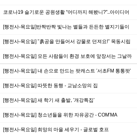
원연합회>
코로나19 슬기로운 공원생활 “어디까지 해봤니?”..아이디어
나누고 상품권도 받자
[행전사-목요일]반짝반짝 빛나는 별들과 든든한 별지기들이
함께하는 곳, <성장학교 별>
[행전사-목요일] "흙공을 만들어서 강물로 던져요!" 목동시립
청소년센터의 환경보호 프로젝트
[행전사-목요일] 모든 사람들이 환경 보호에 앞장서는 그날까
지 – 서울환경운동연합
[행전사-목요일] 내 손으로 만드는 팟캐스트 '서초FM 통통팟'
[행전사-목요일] 따뜻한 동행 - 교남소망의 집
[행전사-목요일] 새 학기 새 출발, '개강특집'
[행전사-목요일] 청소년들을 위한 자유공간 - COM'MA
[행전사-목요일] 희망의 마을 세우기 - 글로벌 호프