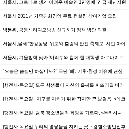
서울시, 코로나로 생계 어려운 예술인 1만명에 '긴급 재난지원
금' 총 100억원 지급
서울시 2021년 가족친화경영 무료 컨설팅 참여기업 모집
방통위, 공동체라디오방송 신규허가 정책 방안 의결
서울시,올해 '한강몽땅' 위로와 힐링의 안전 축제로..시민 아이
디어 공모
서울시, 겨울방학 맞아 '아리수와 함께 할 대학생 아르바이트'
모집
"오늘은 숨쉴만 하십니까?" 극단 '해', 기후·환경 이슈에 관심
있는 서울시민 모집
[행전사-목요일] 모든 학생들이 자신의 홀씨를 퍼뜨리길 바라
는 마음으로, <여성장학클럽 홀씨>
[행전사-목요일], 지구를 지키기 위한 작지만 큰 발걸음, <에코
맘 코리아>
[행전사-목요일],탈북 청소년들의 희망을 기르다, <두리하나
국제학교>
[행전사-목요일]우리의 영웅들을 지키는 곳, <경찰소방안전후