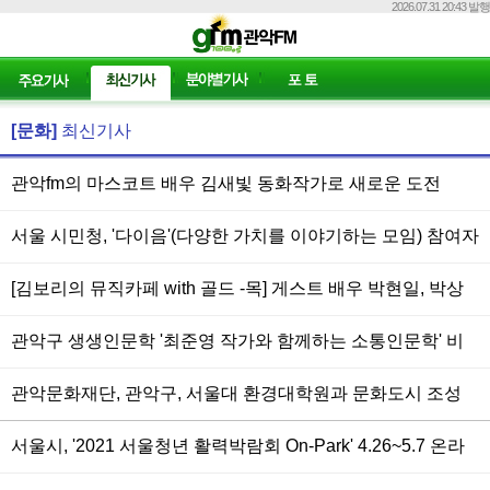
2026.07.31 20:43 발행
[문화]
최신기사
관악fm의 마스코트 배우 김새빛 동화작가로 새로운 도전
서울 시민청, '다이음'(다양한 가치를 이야기하는 모임) 참여자
모집
[김보리의 뮤직카페 with 골드 -목] 게스트 배우 박현일, 박상
준, 박지현, 최수영 ‘코믹 연극 <특별수사본부> 파이팅!’
관악구 생생인문학 '최준영 작가와 함께하는 소통인문학' 비
대면 강의 진행
관악문화재단, 관악구, 서울대 환경대학원과 문화도시 조성
및 도시환경 혁신 위한 협약 체결
서울시, '2021 서울청년 활력박람회 On-Park' 4.26~5.7 온라
인 개최