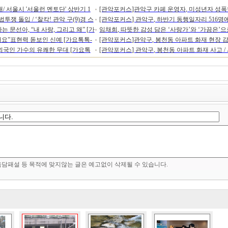
 서울시 '서울런 멘토단' 상반기 1
[관악포커스]관악구 카페 운영자, 미성년자 성폭
쟁 돌입 / ‘찰칵! 관악 구(9)경 스
[관악포커스] 관악구, 하반기 동행일자리 516명
시 청소년참여위원회 청소년 참여위원
구속 송치 /서울대 TDCL과 함께하는 ‘2026 창의
 문선아, “내 사랑, 그리고 왜” [가
임채희, 따뜻한 감성 담은 ‘사랑가’와 ‘가끔은’으
 ‘댕냥이’와 함께 행복한 일상 만든다
정원이 있다 / 주민 곁으로 찾아가는 무료 '자전거
모집/발달장애청소년의 목소리가 담긴 그림책, 
요”표현력 돋보인 신예 [가요톡톡-
[관악포커스]관악구, 봉천동 아파트 화재 현장 
정식 비치 및 대출 실시
 외국인 가수의 유쾌한 무대 [가요톡
[관악포커스] 관악구, 봉천동 아파트 화재 사고 / 
규명 중 / 내 집 앞 편의점에서‘핫한’구정 소식 
대사증후군 무료로 검진받으세요
확대 위해 다방면 지원
음담패설 등 목적에 맞지않는 글은 예고없이 삭제될 수 있습니다.