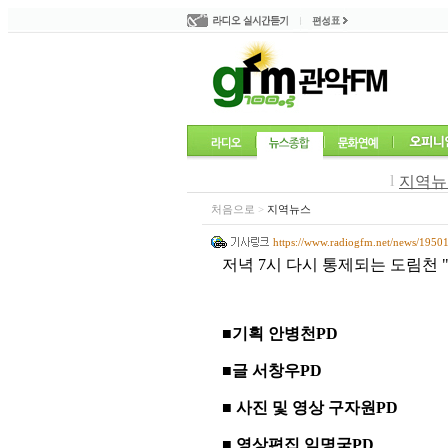
l
지역뉴
처음으로
>
지역뉴스
https://www.radiogfm.net/news/1950
저녁 7시 다시 통제되는 도림천 
■
기획 안병천PD
■
글 서창우PD
■
사진 및 영상 구자원PD
■
영상편집 임명국PD