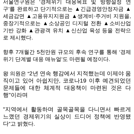
서울연구원은 ‘경제위기 대응목표 및 방향설정 연
구’를 완료하고 단기적으로는 ▲긴급경영안정자금 ▲
세금감면 ▲고용유지지원금 ▲생계비·주거비 지원을,
중장기적으로는 ▲소상공인 디지털 전환 ▲소비산업
기반 강화 ▲관광객 유치 ▲신산업 육성 등을 전략으
로 제시했다.
향후 7개월간 5천만원 규모의 후속 연구를 통해 ‘경제
위기 단계별 대응 매뉴얼’도 마련될 예정이다.
2
년 연속 행감에서 지적했는데 이제야 움
왕 의원은 “
직이고 있어 아쉽지만
,
코로나
19
이후 예견되었던
문제들에 대한 체계적 대응책이 마련된 것은 다
행
"
이라며
"
지역에서 활동하며 골목골목을 다니면서 빠르게
느꼈던 경제위기의 실상이 드디어 정책에 반영됐
다
”고 밝혔다.