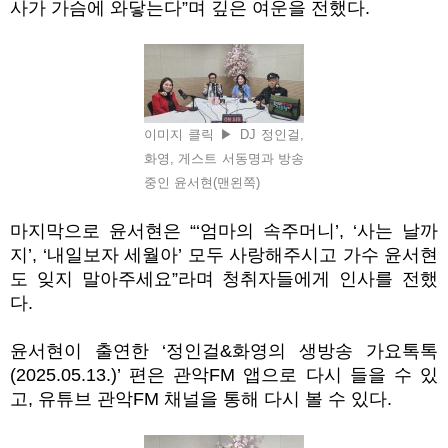
사가 가슴에 와닿는다”며 깊은 여운을 전했다.
이미지 클릭 ▶ DJ 정인걸,
화영, 게스트 서동명과 방송
중인 윤서현(맨왼쪽)
마지막으로 윤서현은 “
‘엄마의 속주머니’
,
‘사는 날까
지’
,
‘
내일보자 세월아
’
모두 사랑해주시고 가수 윤서현
도 잊지 말아주세요”라며 청취자들에게 인사를 전했
다.
윤서현이 출연한 ‘정인걸&화영의 생방송 가요톡톡
(2025.05.13.)’ 편은 관악FM 앱으로 다시 들을 수 있
고, 유튜브 관악FM 채널을 통해 다시 볼 수 있다.