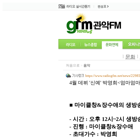
l
l
문화
처음으로
>
음악
https://www.radiogfm.net/news/2298
4월 데뷔 '신예' 박영희<엄마엄마
■ 마이클창&장수애의 생방송 가요
- 시간 : 오후 12시~2시 생방
- 진행 : 마이클창&장수애
- 초대가수 : 박영희