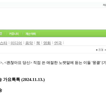
l
l
l
l
l
l
스타
미디어
음악
책
영화
연극
5
>, <괜찮아요 당신> 직접 쓴 애절한 노랫말에 듣는 이들 '뭉클' [
톡톡 (2024.11.13.)
송