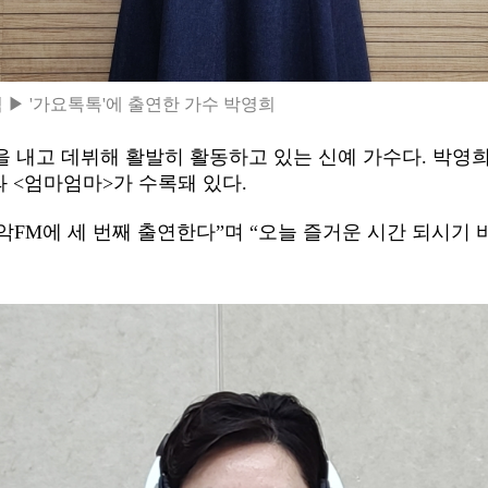
 ▶ '가요톡톡'에 출연한 가수 박영희
반을 내고 데뷔해 활발히 활동하고 있는 신예 가수다. 박영
과 <엄마엄마>가 수록돼 있다.
악FM에 세 번째 출연한다
”
며
“
오늘 즐거운 시간 되시기 