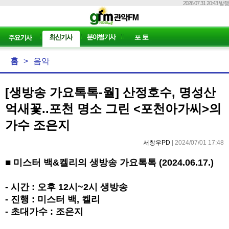
2026.07.31 20:43 발행
홈
>
음악
[생방송 가요톡톡-월] 산정호수, 명성산
억새꽃..포천 명소 그린 <포천아가씨>의
가수 조은지
서창우PD
| 2024/07/01 17:48
■
미스터 백
&
켈리의 생방송 가요톡톡
(2024.06.17.)
-
시간
:
오후
12
시
~2
시 생방송
-
진행
:
미스터 백
,
켈리
-
초대가수
:
조은지