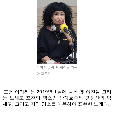
이미지 클릭 ▶ 귀여움 가득
한 조은지
‘
포천 아가씨
’
는
2019
년
1
월에 나온 옛 여친을 그리
는 노래로 포천의 명소인 산정호수와 명성산의 억
새꽃
,
그리고 지역 명소를 이용하여 표현한 노래다
.