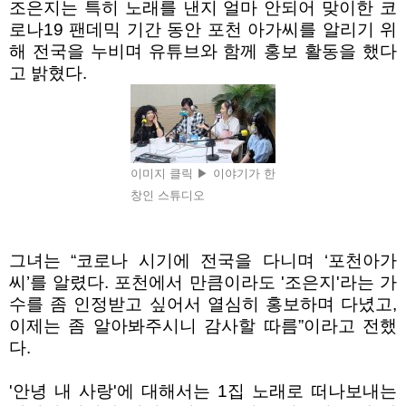
조은지는 특히 노래를 낸지 얼마 안되어 맞이한 코
로나
19
팬데믹 기간 동안 포천 아가씨를 알리기 위
해 전국을 누비며 유튜브와 함께 홍보 활동을 했다
고 밝혔다
.
이미지 클릭 ▶ 이야기가 한
창인 스튜디오
그녀는
“
코로나 시기에 전국을 다니며
‘
포천아가
씨
’
를 알렸다
.
포천에서 만큼이라도 '조은지'라는 가
수를 좀 인정받고 싶어서 열심히 홍보하며 다녔고
,
이제는 좀 알아봐주시니 감사할 따름
”
이라고 전했
다
.
'
안녕 내 사랑
'
에 대해서는
1
집 노래로 떠나보내는