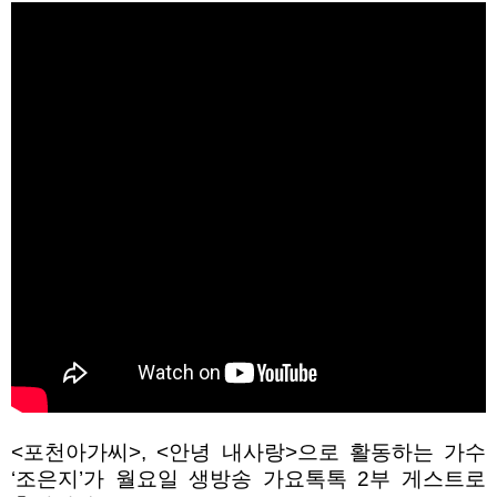
<
포천아가씨
>, <
안녕 내사랑
>
으로 활동하는 가수
‘
조은지
’
가 월요일 생방송 가요톡톡
2
부 게스트로