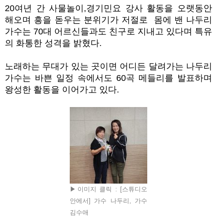
20
여년 간 사물놀이
,
경기민요 강사 활동을 오랫동안
해오며 흥을 돋우는 분위기가 저절로 몸에 밴 나두리
가수는
70
대 어르신들과도 친구로 지내고 있다며 특유
의 화통한 성격을 밝혔다
.
노래하는 무대가 있는 곳이면 어디든 달려가는 나두리
가수는 바쁜 일정 속에서도
60
곡 메들리를 발표하며
왕성한 활동을 이어가고 있다
.
▶이미지 클릭 : [스튜디오
안에서] 가수 나두리, 가수
김수애