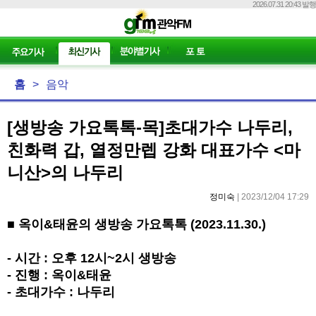
2026.07.31 20:43 발행
홈
>
음악
[생방송 가요톡톡-목]초대가수 나두리,
친화력 갑, 열정만렙 강화 대표가수 <마
니산>의 나두리
정미숙
| 2023/12/04 17:29
■
옥이
&
태윤의 생방송 가요톡톡
(2023.11.30.)
-
시간
:
오후
12
시
~2
시 생방송
-
진행
:
옥이
&
태윤
-
초대가수
:
나두리