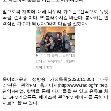
앞으로의 계획에 대해 나두리 가수는
“신곡으로
듀엣
곡을 준비중 이다
.
또 불러주시길 바란다
.
봉사하는 인
격적인 가수가 되겠다
.”라며
다짐을 전했다.
▶ 이미지 클릭 : [스튜디오
앞에서] 옥이디제이, 태윤디
제이와 함께
옥이
&
태윤의 생방송 가요톡톡
(2023.11.30.) ‘
나두
리
’
편은 관악
FM
홈페이지
(http://www.radiogfm.net),
관악
FM
앱
,
팟빵을 통해 다시 들을 수 있고 유튜브 채
널
GFM
가요톡톡
,
페이스북 관악
FM
페이지를 통해 다
시보기 할 수 있다
.