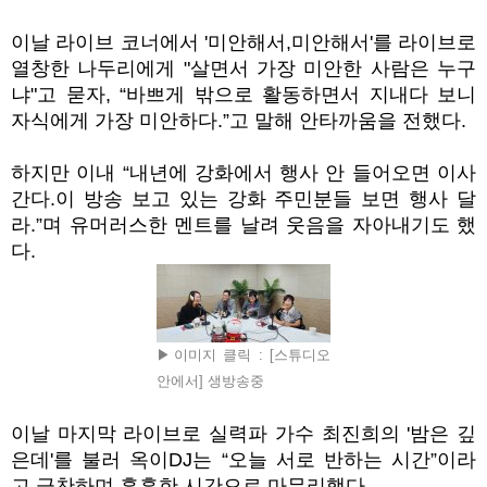
이날 라이브 코너에서 '미안해서
,
미안해서'를 라이브로
열창한 나두리에게 "살면서 가장 미안한 사람은 누구
냐"고 묻자,
“
바쁘게 밖으로 활동하면서 지내다 보니
자식에게 가장 미안하다
.”
고 말해 안타까움을 전했다.
하지만 이내
“
내년에 강화에서 행사 안 들어오면 이사
간다
.이
방송 보고 있는 강화 주민분들 보면 행사 달
라
.”
며 유머러스한 멘트를 날려 웃음을 자아내기도 했
다.
▶이미지 클릭 : [스튜디오
안에서] 생방송중
이날 마지막 라이브로 실력파 가수 최진희의
'
밤은 깊
은데
'
를 불러 옥이DJ는
“오늘
서로 반하는 시간
”
이라
고 극찬하며 훈훈한 시간으로 마무리했다.