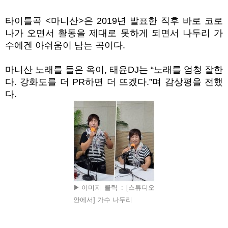
타이틀곡
<
마니산
>
은
2019
년 발표한 직후 바로 코로
나가 오면서 활동을 제대로 못하게 되면서 나두리 가
수에겐 아쉬움이 남는 곡이다.
마니산 노래를 들은
옥이,
태윤
DJ
는
“
노래를 엄청 잘한
다
.
강화도를 더
PR
하면 더 뜨겠다
.”며
감상평을 전했
다
.
▶이미지 클릭 : [스튜디오
안에서] 가수 나두리