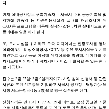
다
.
먼저 실내공간정보 구축기술자는 서울시 주요 공공건축물 및
지하철 환승역 등 다중이용시설의 실내를 현장조사한 뒤
CAD
등 프로그램을 이용해 실제와 같은
3
차원 실내지도로 만
들어내는 일을 하게 된다
.
또
,
도시시설물 위치좌표 구축 디자이너는 현장조사를 통해
실외에 있는 비상소화장치
, CCTV
등 주요 도시시설물 위치를
확인하고
GPS
등을 이용해 위치정보를 측량해
,
데이터를 수
치지도에 반영하거나 위치기반 서비스에 활용할 수 있는 형태
로 가공한다
.
접수는
2
월
27
일
~3
월
9
일까지이고
,
사업 참여 신청서 등 관련
서류와 본인 신분증을 지참하고 서울시 공간정보담당관
(
서울
시청 서소문청사
1
동
3
층
)
으로 방문 접수하면 된다
.
신청자격은 만
18
세 이상
~
만
39
세 이하로
,
모집 공고일 기준
으로 서울시에 주민등록이 돼 있고 토목
.
건축
.
측량
(
지적
,
부동