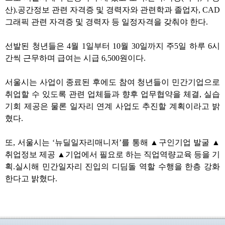
산
).
공간정보 관련 자격증 및 경력자와 관련학과 졸업자
, CAD
그래픽 관련 자격증 및 경력자 등 일정자격을 갖춰야 한다
.
선발된 청년들은
4
월
1
일부터
10
월
30
일까지 주
5
일 하루
6
시
간씩 근무하며 급여는 시급
6,500
원이다
.
서울시는 사업이 종료된 후에도 참여 청년들이 민간기업으로
취업할 수 있도록 관련 업체들과 향후 업무협약을 체결
,
실습
기회 제공은 물론 일자리 연계 사업도 추진할 계획이라고 밝
혔다
.
또
,
서울시는
‘
뉴딜일자리매니저
’
를 통해
▲
구인기업 발굴
▲
취업정보 제공
▲
기업에서 필요로 하는 직업역량교육 등을 기
획
.
실시해 민간일자리 진입의 디딤돌 역할 수행을 한층 강화
한다고 밝혔다
.