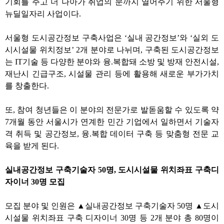
기회를 주고 더 나아가 취업의 문까지 열어주기 위한 서울형
뉴딜일자리 사업이다
.
서울형 도시공간정보 구축사업은
‘
실내 공간정보
’
와
‘
실외 도
시시설물 위치정보
’ 2
개 분야로 나뉘며
,
구축된 도시공간정보
는
IT
기술 등 다양한 분야와 융
.
복합돼 소방 및 방재 안전시설
,
재난시 긴급구조
,
시설물 관리 등에 활용해 새로운 부가가치
를 창출한다
.
또
,
참여 청년들은 이 분야의 전문가로 발돋움할 수 있도록 약
7
개월 동안 서울시가 연계한 민간 기업에서 일하면서 기술자
격 취득 및 공간정보
,
융
.
복합 데이터 구축 등 맞춤형 전문 교
육을 받게 된다
.
실내공간정보 구축기술자
50
명
,
도시시설물 위치좌표 구축디
자이너
30
명 모집
모집 분야 및 인원은
▲
실내공간정보 구축기술자
50
명
▲
도시
시설물 위치좌표 구축 디자이너
30
명 등
2
개 분야 총
80
명이