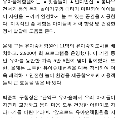
유아숲체험원에는
▲
밧줄놀이
▲
인디언집
▲
통나무
건너기 등의 목재 놀이기구와 쉼터가 마련되어 아이들
이 자연을 느끼며 안전하게 놀 수 있는 공간을 제공한
다
.
지속적인 숲 체험은 아이들의 체력 향상 및 건강한
정서 발달에 도움을 준다
.
올해 구는 유아숲체험원에
11
명의 유아숲지도사를 배
치하고
, 2,900
여 회 프로그램을 운영했다
.
이 기간 동
안 유아를 동반한 가족
5
만
5
천여 명이 참여했다
.
또
한
,
올해는 노후한 유아숲체험원을 대폭 정비하여 더
욱 쾌적하고 안전한 놀이 환경을 제공함으로써 이용객
들의 큰 호응을 얻은 바 있다
.
박준희 구청장은
“
관악구 유아숲에서 우리 아이들이
자연과 교감하고 몸과 마음 모두 건강한 어린이로 자
라나기를 바란다
”
라며
, “
앞으로도 유아숲체험원을 지