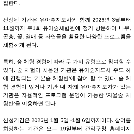
집한다
.
선정된 기관은 유아숲지도사와 함께
2026
년
3
월부터
11
월까지 주
1
회 유아숲체험원에 정기 방문하여 나무
,
곤충
,
꽃
,
열매 등 자연물을 활용한 다양한 프로그램을
체험하게 된다
.
특히
,
숲 체험 경험에 따라 두 가지 유형으로 참여할 수
있다
.
숲 체험이 처음인 기관은 유아숲지도사 주도 하
에 진행되는
‘
기본숲 체험반
’
에 참여 할 수 있다
.
숲 체
험 경험이 있거나 기관 내 자체 유아숲지도자가 있는
기관은 자율적인 프로그램 운영이 가능한
‘
자율숲 체
험반
’
을 이용하면 된다
.
신청기간은
2026
년
1
월
5
일
~1
월
6
일까지이다
.
참여를
희망하는 기관은 오는
19
일부터 관악구청 홈페이지