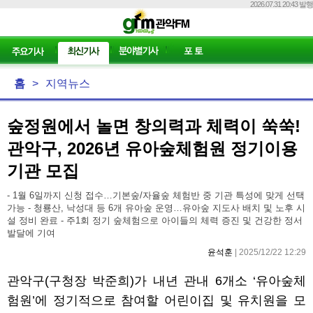
2026.07.31 20:43 발행
홈
>
지역뉴스
숲정원에서 놀면 창의력과 체력이 쑥쑥!
관악구, 2026년 유아숲체험원 정기이용
기관 모집
- 1월 6일까지 신청 접수…기본숲/자율숲 체험반 중 기관 특성에 맞게 선택
가능 - 청룡산, 낙성대 등 6개 유아숲 운영…유아숲 지도사 배치 및 노후 시
설 정비 완료 - 주1회 정기 숲체험으로 아이들의 체력 증진 및 건강한 정서
발달에 기여
윤석훈
| 2025/12/22 12:29
관악구
(
구청장 박준희
)
가 내년 관내
6
개소
‘
유아숲체
험원
’
에 정기적으로 참여할 어린이집 및 유치원을 모