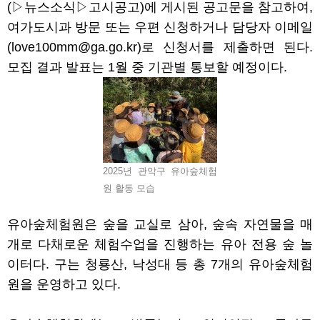
(
▷
뉴스소식
▷
고시공고
)
에 게시된 공고문을 참고하여
,
여가도시과 방문 또는 우편 신청하거나 담당자 이메일
(love100mm@ga.go.kr)
로 신청서를 제출하면 된다
.
모집 결과 발표는
1
월 중 기관별 통보할 예정이다
.
2025년 관악구 유아숲체험
원 활동 모습
유아숲체험원은 숲을 교실로 삼아
,
숲속 자연물을 매
개로 다채로운 체험수업을 진행하는 유아 전용 숲 놀
이터다
.
구는 청룡산
,
낙성대 등 총
7
개의 유아숲체험
원을 운영하고 있다
.