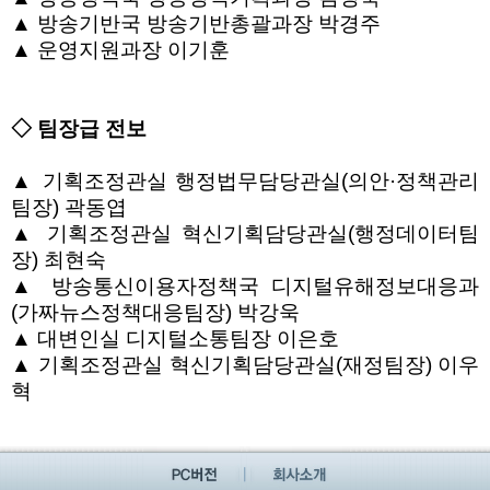
▲
방송기반국 방송기반총괄과장 박경주
▲
운영지원과장 이기훈
◇
팀장급 전보
▲
기획조정관실 행정법무담당관실
(
의안
·
정책관리
팀장
)
곽동엽
▲
기획조정관실 혁신기획담당관실
(
행정데이터팀
장
)
최현숙
▲
방송통신이용자정책국 디지털유해정보대응과
(
가짜뉴스정책대응팀장
)
박강욱
▲
대변인실 디지털소통팀장 이은호
▲
기획조정관실 혁신기획담당관실
(
재정팀장
)
이우
혁