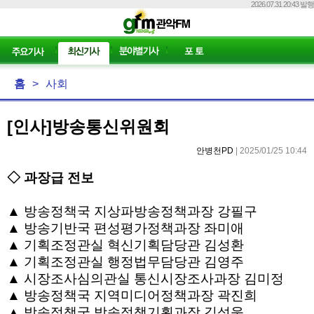
2026.07.31 20:43 발행
홈
>
사회
[인사]방송통신위원회
안병천PD
| 2025/01/25 10:44
◇
과장급 전보
▲
방송정책국 지상파방송정책과장 강필구
▲
방송기반국 편성평가정책과장 좌미애
▲
기획조정관실 혁신기획담당관 김성환
▲
기획조정관실 행정법무담당관 김영주
▲
시장조사심의관실 통신시장조사과장 김미정
▲
방송정책국 지역미디어정책과장 곽진희
▲
방송정책국 방송정책기획과장 김성욱