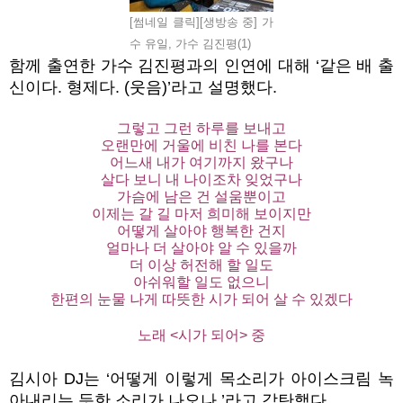
[썸네일 클릭][생방송 중] 가
수 유일, 가수 김진평(1)
함께 출연한 가수 김진평과의 인연에 대해
‘
같은 배 출
신이다
.
형제다
. (
웃음
)’
라고 설명했다
.
그렇고 그런 하루를 보내고
오랜만에 거울에 비친 나를 본다
어느새 내가 여기까지 왔구나
살다 보니 내 나이조차 잊었구나
가슴에 남은 건 설움뿐이고
이제는 갈 길 마저 희미해 보이지만
어떻게 살아야 행복한 건지
얼마나 더 살아야 알 수 있을까
더 이상 허전해 할 일도
아쉬워할 일도 없으니
한편의 눈물 나게 따뜻한 시가 되어 살 수 있겠다
노래
<
시가 되어
>
중
김시아
DJ
는
‘
어떻게 이렇게 목소리가 아이스크림 녹
아내리는 듯한 소리가 나오나
.’
라고 감탄했다
.