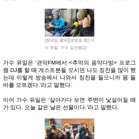
[썸네일 클릭][생방송 중] 가
수 유일, 가수 김진평(2)
가수 유일은
‘
관악
FM
에서
<
추억의 음악다방
>
프로그
램
DJ
를 할 때 게스트분들 오시면 나도 칭찬을 많이 했
는데 이렇게 방송에서 나와서 칭찬을 들으니까 몸 둘
바를 모르겠다
.’
라고 말했다
.
이어 가수 유일은
‘
살아가다 보면 주변이 낯설어질 때
가 있다
.
오늘 같은 날은 선물이다
.’
라고 말했다
.