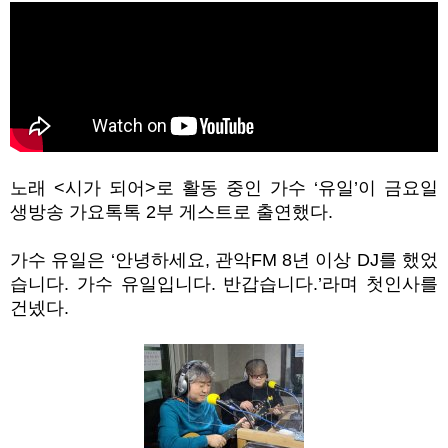
노래
<
시가 되어
>
로 활동 중인 가수
‘
유일
’
이 금요일
생방송 가요톡톡
2
부 게스트로 출연했다
.
가수 유일은
‘
안녕하세요
,
관악
FM 8
년 이상
DJ
를 했었
습니다
.
가수 유일입니다
.
반갑습니다
.’
라며 첫인사를
건넸다
.