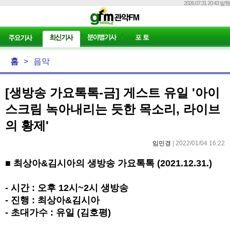
2026.07.31 20:43 발행
홈
>
음악
[생방송 가요톡톡-금] 게스트 유일 '아이
스크림 녹아내리는 듯한 목소리, 라이브
의 황제'
임민경
| 2022/01/04 16:22
■
최상아
&
김시아의 생방송 가요톡톡
(2021.12.31.)
-
시간
:
오후
12
시
~2
시 생방송
-
진행
:
최상아
&
김시아
-
초대가수
:
유일
(
김호평
)