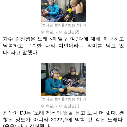
[썸네일 클릭][생방송 중] 가
수 유일, 가수 김진평(2)
가수 김진평은 노래
<
매달구 여인
>
에 대해
‘
매콤하고
달콤하고 구수한 나의 여인이라는 의미를 담고 있
다
.’
라고 말했다
.
[썸네일 클릭][생방송 중] 가
수 유일, 가수 김진평(1)
최상아
DJ
는
‘
노래 제목의 뜻을 듣고 보니 더 좋다
.
괜
찮은 정도가 아니라
2022
년에 먹힐 것 같은 노래다
.
(
웃음
)’
라고 감탄했다
.