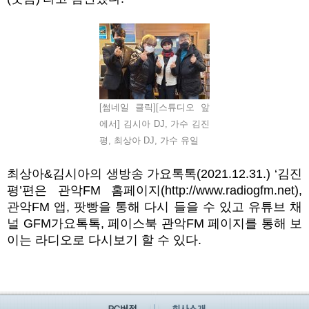
[썸네일 클릭][스튜디오 앞
에서] 김시아 DJ, 가수 김진
평, 최상아 DJ, 가수 유일
최상아
&
김시아의 생방송 가요톡톡
(2021.12.31.) ‘
김진
평
’
편은 관악
FM
홈페이지
(http://www.radiogfm.net),
관악
FM
앱
,
팟빵을 통해 다시 들을 수 있고 유튜브 채
널
GFM
가요톡톡
,
페이스북 관악
FM
페이지를 통해 보
이는 라디오로 다시보기 할 수 있다
.