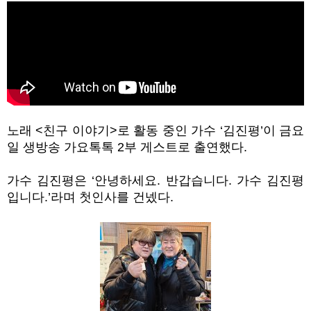
노래
<
친구 이야기
>
로 활동 중인 가수
‘
김진평
’
이 금요
일 생방송 가요톡톡
2
부 게스트로 출연했다
.
가수 김진평은
‘
안녕하세요
.
반갑습니다
.
가수 김진평
입니다
.’
라며 첫인사를 건넸다
.