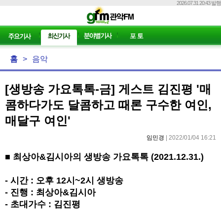
2026.07.31 20:43 발행
홈
>
음악
[생방송 가요톡톡-금] 게스트 김진평 '매
콤하다가도 달콤하고 때론 구수한 여인,
매달구 여인'
임민경
| 2022/01/04 16:21
■
최상아
&
김시아의 생방송 가요톡톡
(2021.12.31.)
-
시간
:
오후
12
시
~2
시 생방송
-
진행
:
최상아
&
김시아
-
초대가수
:
김진평