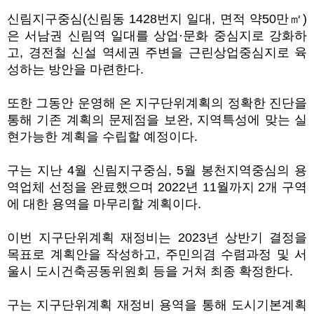
신림지구중심
(
신림동
1428
번지 일대
,
면적 약
50
만
㎡
)
은 서남권 신림역 일대를 상업
·
문화 중심지로 강화하
고
,
경전철 신설 역세권 주변을 근린상업중심지로 육
성하는 방안을 마련한다
.
또한 그동안 운영해 온 지구단위계획의 정확한 진단을
통해 기존 계획의 문제점을 보완
,
지역특성에 맞는 실
현가능한 계획을 수립할 예정이다
.
구는 지난
4
월 신림지구중심
, 5
월 봉천지역중심의 용
역업체 선정을 완료했으며
2022
년
11
월까지
2
개 구역
에 대한 용역을 마무리할 계획이다
.
이번 지구단위계획 재정비는
2023
년 상반기 결정을
목표로 계획안을 작성하고
,
주민의겸 수렴과정 및 서
울시 도시건축공동위원회 등을 거쳐 최종 확정한다
.
구는 지구단위계획 재정비 용역을 통해 도시기본계획