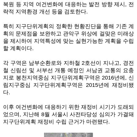
복원 등 지역 여건변화에 대응하는 발전 방향 제시
,
전
략적 지역환경 개선 등을 검토한다
.
특히 지구단위계획의 정확한 현황진단을 통해 기존 계
획의 문제점을 보완하고 관악구 위상에 걸맞은 미래상
을 제시하여 지역특성에 맞는 실현가능한 계획을 수립
할 계획이다
.
각 구역은 남부순환로와 지하철
2
호선이 지나고
,
경전
철 신림선 및 서부선 개통 예정인 서남권 교통의 요충
지로 봉천지역중심 지구단위계획구역은
2016
년에
,
신
림지구중심 지구단위계획구역은
2015
년에 재정비됐
다
.
이후 여건변화에 대응하기 위한 재정비 시기가 도래되
었으며
,
지난해
8
월 서울시 사전타당성 심의가 가결돼
지구단위계획 재정비 수립 근거가 마련됐다
.