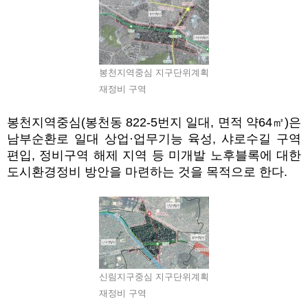
봉천지역중심 지구단위계획
재정비 구역
봉천지역중심
(
봉천동
822-5
번지 일대
,
면적 약
64
㎡
)
은
남부순환로 일대 상업
·
업무기능 육성
,
샤로수길 구역
편입
,
정비구역 해제 지역 등 미개발 노후블록에 대한
도시환경정비 방안을 마련하는 것을 목적으로 한다
.
신림지구중심 지구단위계획
재정비 구역