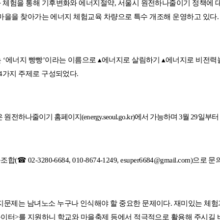
와 체험을 통해 기후변화와 에너지절약
,
서울시 원전하나줄이기 정책에 
 마을을 찾아가는 에너지 체험교육 차량으로 특수 개조해 운영하고 있다
.
는
‘
에너지 빵빵
’
이라는 이름으로
▴
에너지로 살림하기
▴
에너지로 비전력
4
가지 주제로 구성되었다
.
은 원전하나줄이기 홈페이지
(energy.seoul.go.kr)
에서 가능하며
3
월
29
일부터
동조합
(
☎
02-3280-6684, 010-8674-1249, esuper6684@gmail.com)
으로 문
지문제는 남녀노소 누구나 인식해야 할 중요한 문제이다
.
재미있는 체험
놀이터
>
를 지원하니 학교와 마을축제 등에서 적극적으로 활용해 주시길