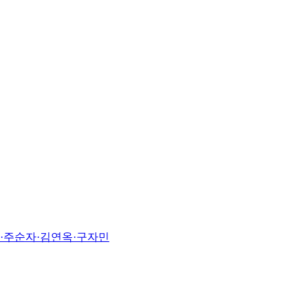
진·주순자·김연옥·구자민