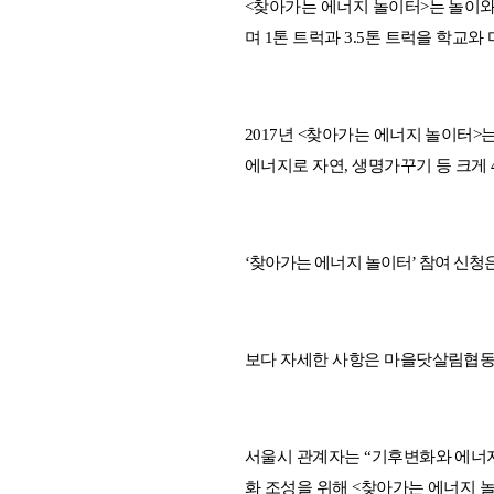
<
찾아가는 에너지 놀이터
>
는 놀이
며
1
톤 트럭과
3.5
톤 트럭을 학교와
2017
년
<
찾아가는 에너지 놀이터
>
에너지로 자연
,
생명가꾸기 등 크게
‘
찾아가는 에너지 놀이터
’
참여 신청
보다 자세한 사항은 마을닷살림협
서울시 관계자는
“
기후변화와 에너
화 조성을 위해
<
찾아가는 에너지 