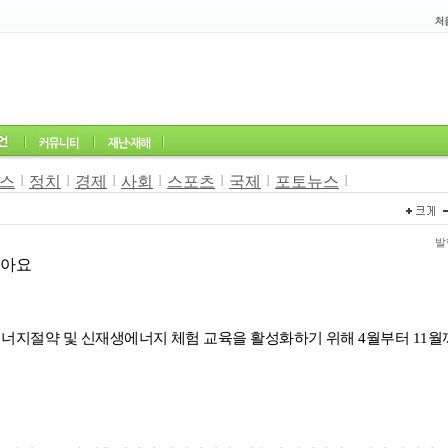
l
l
l
l
l
l
l
스
정치
경제
사회
스포츠
국제
포토뉴스
3
발행
놀아요
너지절약 및 신재생에너지 체험 교육을 활성화하기 위해
4
월부터
11
월