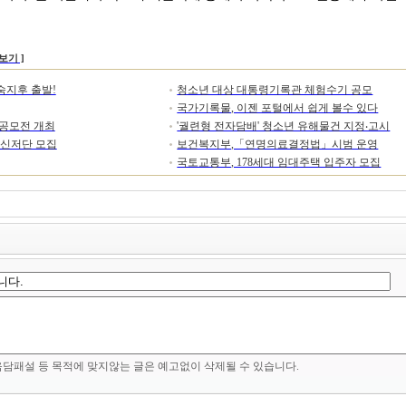
보기 ]
숙지후 출발!
청소년 대상 대통령기록관 체험수기 공모
국가기록물, 이젠 포털에서 쉽게 볼수 있다
공모전 개최
'궐련형 전자담배' 청소년 유해물건 지정‧고시
메신저단 모집
보건복지부,「연명의료결정법」시범 운영
국토교통부, 178세대 임대주택 입주자 모집
음담패설 등 목적에 맞지않는 글은 예고없이 삭제될 수 있습니다.