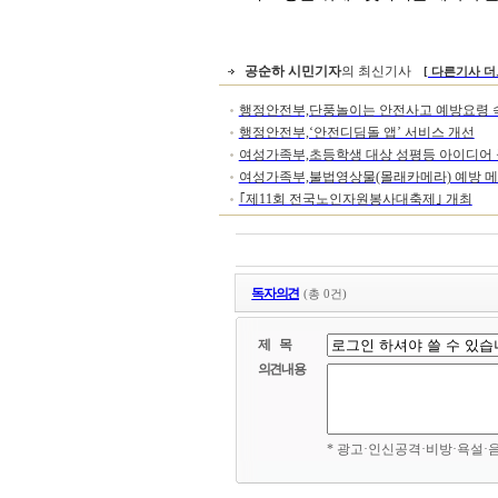
공순하 시민기자
의 최신기사
[ 다른기사 더
행정안전부,단풍놀이는 안전사고 예방요령 
행정안전부,‘안전디딤돌 앱’ 서비스 개선
여성가족부,초등학생 대상 성평등 아이디어 
여성가족부,불법영상물(몰래카메라) 예방 
｢제11회 전국노인자원봉사대축제｣ 개최
독자의견
(총 0건)
제 목
의견내용
* 광고·인신공격·비방·욕설·