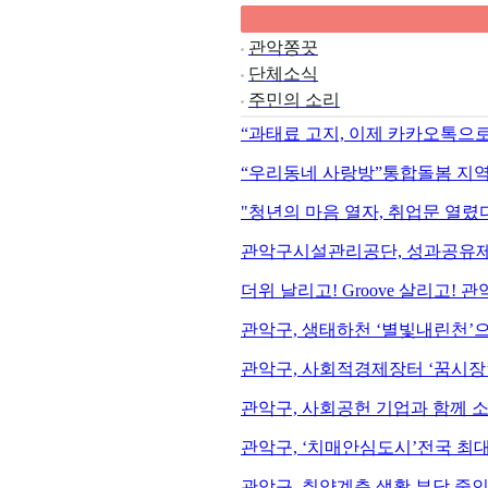
관악쫑끗
단체소식
주민의 소리
“과태료 고지, 이제 카카오톡으
“우리동네 사랑방”통합돌봄 지역
"청년의 마음 열자, 취업문 열렸
관악구시설관리공단, 성과공유제
더위 날리고! Groove 살리고! 관
관악구, 생태하천 ‘별빛내린천’
관악구, 사회적경제장터 ‘꿈시장’
관악구, 사회공헌 기업과 함께 
관악구, ‘치매안심도시’전국 최대
관악구, 취약계층 생활 부담 줄