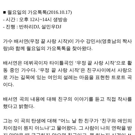
■
월요일의 가요톡톡
(2016.10.17)
-
시간
:
오후
12
시
~14
시 생방송
-
진행
:
반하리
DJ,
설민우
DJ
가수 배서연
(
우정 끝 사랑 시작
)
이
가수 강민서
(
영호남의 짝사
랑
)
와 함께
월요일의 가요톡톡을 찾아왔다
.
배서연은 데뷔곡이자 타이틀곡인
‘
우정 끝 사랑 시작
’
으로 활
동 중인 가수다
. ‘
우정 끝 사랑 시작
’
은 친구사이에서 사랑으
로 가는 길목에 있는 여인의 설레는 마음을 표현한 트로트 곡
이다
.
배서연 곡의 내용에 대해 친구의 이야기를 듣고 직접 작사를
했다고 밝혔다
.
그는 이 곡의 탄생에 대해
“
어느 날 한 친구가
‘
친구와 애인의
차이점이 뭔지 아느냐
’
고 물어왔다
.
그 사람이 나의 연락을 받