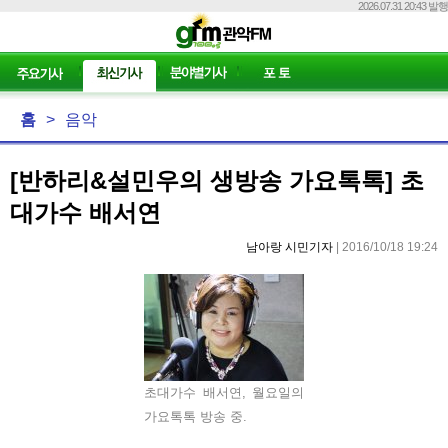
2026.07.31 20:43 발행
홈
>
음악
[반하리&설민우의 생방송 가요톡톡] 초
대가수 배서연
남아랑 시민기자
| 2016/10/18 19:24
초대가수 배서연, 월요일의
가요톡톡 방송 중.