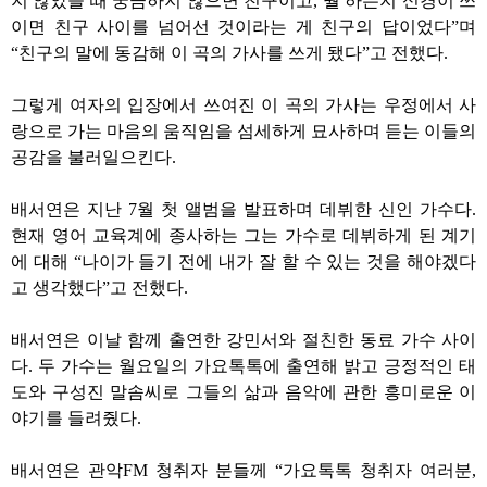
지 않았을 때 궁금하지 않으면 친구이고
,
뭘 하는지 신경이 쓰
이면 친구 사이를 넘어선 것이라는 게 친구의 답이었다
”
며
“
친구의 말에 동감해 이 곡의 가사를 쓰게 됐다
”
고 전했다
.
그렇게 여자의 입장에서 쓰여진 이 곡의 가사는 우정에서 사
랑으로 가는 마음의 움직임을 섬세하게 묘사하며 듣는 이들의
공감을 불러일으킨다
.
배서연은 지난
7
월 첫 앨범을 발표하며 데뷔한 신인 가수다
.
현재 영어 교육계에 종사하는 그는 가수로 데뷔하게 된 계기
에 대해
“
나이가 들기 전에 내가 잘 할 수 있는 것을 해야겠다
고 생각했다
”
고 전했다
.
배서연은 이날 함께 출연한 강민서와 절친한 동료 가수 사이
다
.
두 가수는 월요일의 가요톡톡에 출연해 밝고 긍정적인 태
도와 구성진 말솜씨로 그들의 삶과 음악에 관한 흥미로운 이
야기를 들려줬다
.
배서연은 관악
FM
청취자 분들께
“
가요톡톡 청취자 여러분
,