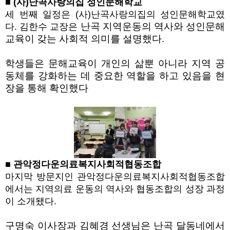
■ (사)난곡사랑의집 성인문해학교
세 번째 일정은 (사)난곡사랑의집의 성인문해학교였
난곡 지역운동의 역사와 성인문해
다. 김한수 교장은
교육이 갖는 사회적 의미를 설명했다
.
학생들은 문해교육이 개인의 삶뿐 아니라 지역 공
동체를 강화하는 데 중요한 역할을 하고 있음을 현
장을 통해 확인했다
■ 관악정다운의료복지사회적협동조합
마지막 방문지인 관악정다운의료복지사회적협동조합
에서는 지역의료 운동의 역사와 협동조합의 성장 과정
이 소개됐다.
구명숙 이사장과 김혜경 선생님은 난곡 달동네에서