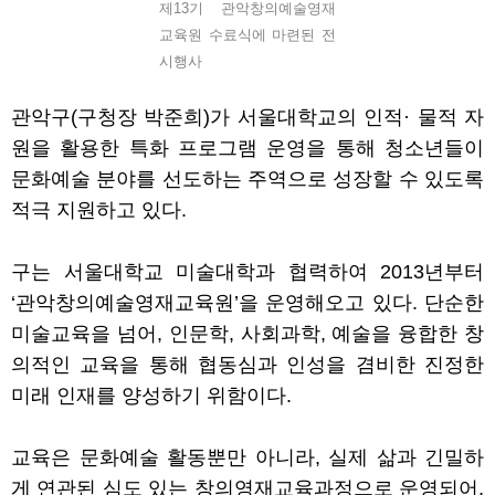
제13기 관악창의예술영재
교육원 수료식에 마련된 전
시행사
관악구
(
구청장 박준희
)
가 서울대학교의 인적
·
물적 자
원을 활용한 특화 프로그램 운영을 통해 청소년들이
문화예술 분야를 선도하는 주역으로 성장할 수 있도록
적극 지원하고 있다
.
구는 서울대학교 미술대학과 협력하여
2013
년부터
‘
관악창의예술영재교육원
’
을 운영해오고 있다
.
단순한
미술교육을 넘어
,
인문학
,
사회과학
,
예술을 융합한 창
의적인 교육을 통해 협동심과 인성을 겸비한 진정한
미래 인재를 양성하기 위함이다
.
교육은 문화예술 활동뿐만 아니라
,
실제 삶과 긴밀하
게 연관된 심도 있는 창의영재교육과정으로 운영되어
,