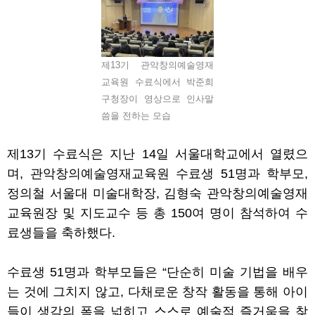
제13기 관악창의예술영재
교육원 수료식에서 박준희
구청장이 영상으로 인사말
씀을 전하는 모습
제
13
기 수료식은 지난
14
일 서울대학교에서 열렸으
며
,
관악창의예술영재교육원 수료생
51
명과 학부모
,
정의철 서울대 미술대학장
,
김형숙 관악창의예술영재
교육원장 및 지도교수 등 총
150
여 명이 참석하여 수
료생들을 축하했다
.
수료생
51
명과 학부모들은
“
단순히 미술 기법을 배우
는 것에 그치지 않고
,
다채로운 창작 활동을 통해 아이
들이 생각의 폭을 넓히고 스스로 예술적 즐거움을 찾