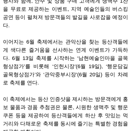
행사와 함께
,
안주 및 상품 구매 고객에게 생맥주
1
잔
을 무료로 제공하는 이벤트
,
지역 예술인들의 버스킹
공연 등이 펼쳐져 방문객들의 발길을 사로잡을 예정이
다
.
이어지는
6
월 축제에서는 관악산을 찾는 등산객들에
게 색다른 즐거움을 선사하는 연계 이벤트가 가득하
다
. 6
월
13
일 축제를 시작하는
‘
남현예술인마을 골목
형상점가
’
를 비롯해
‘
인헌시장
’(6
월
19
일
), ‘
행운담길
골목형상점가
’
와
‘
관악중부시장
’(6
월
20
일
)
등이 차례
로 축제를 연다
.
이 축제에서는 등산 인증샷을 제시하는 방문객에게 홍
보 물품과 경품 추첨권은 물론
,
시원한 생맥주 및 행운
쿠폰 등을 제공하여 등산객들에게 하산 후 맛있는 먹
거리와 다채로운 축제를 동시에 즐기는 특별한 경험을