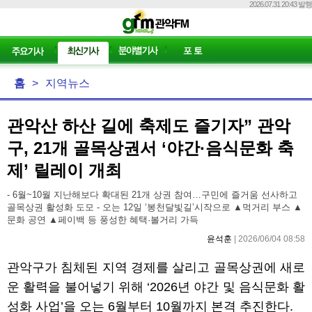
2026.07.31 20:43 발행
홈
>
지역뉴스
관악산 하산 길에 축제도 즐기자” 관악
구, 21개 골목상권서 ‘야간·음식문화 축
제’ 릴레이 개최
- 6월~10월 지난해보다 확대된 21개 상권 참여…구민에 즐거움 선사하고
골목상권 활성화 도모 - 오는 12일 ‘봉천달빛길’시작으로 ▲먹거리 부스 ▲
문화 공연 ▲페이백 등 풍성한 혜택·볼거리 가득
윤석훈
| 2026/06/04 08:58
관악구가 침체된 지역 경제를 살리고 골목상권에 새로
운 활력을 불어넣기 위해
‘2026
년 야간 및 음식문화 활
성화 사업
’
을 오는
6
월부터
10
월까지 본격 추진한다
.