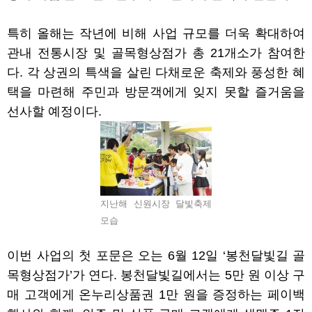
특히 올해는 작년에 비해 사업 규모를 더욱 확대하여
관내 전통시장 및 골목형상점가 총
21
개소가 참여한
다
.
각 상권의 특색을 살린 다채로운 축제와 풍성한 혜
택을 마련해 주민과 방문객에게 잊지 못할 즐거움을
선사할 예정이다
.
지난해 신원시장 달빛축제
모습
이번 사업의 첫 포문은 오는
6
월
12
일
‘
봉천달빛길 골
목형상점가
’
가 연다
.
봉천달빛길에서는
5
만 원 이상 구
매 고객에게 온누리상품권
1
만 원을 증정하는 페이백