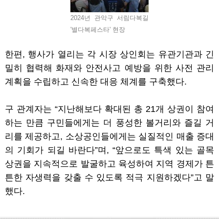
2024년 관악구 서림다복길
'별다복페스타' 현장
한편
,
행사가 열리는 각 시장 상인회는 유관기관과 긴
밀히 협력해 화재와 안전사고 예방을 위한 사전 관리
계획을 수립하고 신속한 대응 체계를 구축했다
.
구 관계자는
“
지난해보다 확대된 총
21
개 상권이 참여
하는 만큼 구민들에게는 더 풍성한 볼거리와 즐길 거
리를 제공하고
,
소상공인들에게는 실질적인 매출 증대
의 기회가 되길 바란다
”
며
, “
앞으로도 특색 있는 골목
상권을 지속적으로 발굴하고 육성하여 지역 경제가 튼
튼한 자생력을 갖출 수 있도록 적극 지원하겠다
”
고 말
했다
.