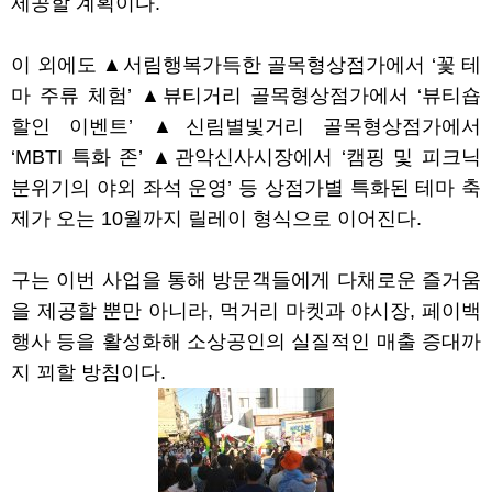
제공할 계획이다
.
이 외에도
▲
서림행복가득한 골목형상점가에서
‘
꽃 테
마 주류 체험
’
▲
뷰티거리 골목형상점가에서
‘
뷰티숍
할인 이벤트
’
▲
신림별빛거리 골목형상점가에서
‘MBTI
특화 존
’
▲
관악신사시장에서
‘
캠핑 및 피크닉
분위기의 야외 좌석 운영
’
등 상점가별 특화된 테마 축
제가 오는
10
월까지 릴레이 형식으로 이어진다
.
구는 이번 사업을 통해 방문객들에게 다채로운 즐거움
을 제공할 뿐만 아니라
,
먹거리 마켓과 야시장
,
페이백
행사 등을 활성화해 소상공인의 실질적인 매출 증대까
지 꾀할 방침이다
.