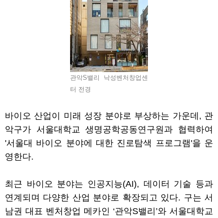
관악S밸리 낙성벤처창업센
터 전경
바이오 산업이 미래 성장 분야로 부상하는 가운데
,
관
악구가 서울대학교 생명공학공동연구원과 협력하여
'
서울대 바이오 분야에 대한 진로탐색 프로그램
'
을 운
영한다
.
최근 바이오 분야는 인공지능
(AI),
데이터 기술 등과
연계되며 다양한 산업 분야로 확장되고 있다
.
구는 서
남권 대표 벤처창업 메카인
‘
관악
S
밸리
’
와 서울대학교