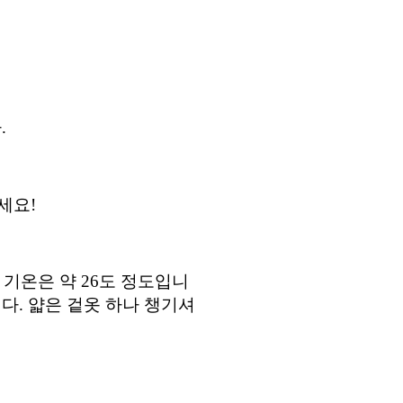
다
.
오세요
!
 기온은 약
26
도 정도입니
니다
.
얇은 겉옷 하나 챙기셔