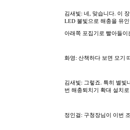
김새빛
:
네
,
맞습니다
.
이 
LED
불빛으로 해충을 유
아래쪽 포집기로 빨아들이
화영
:
산책하다 보면 모기 
김새빛
:
그렇죠
.
특히 별빛
번 해충퇴치기 확대 설치로
정인걸
:
구청장님이 이번 조