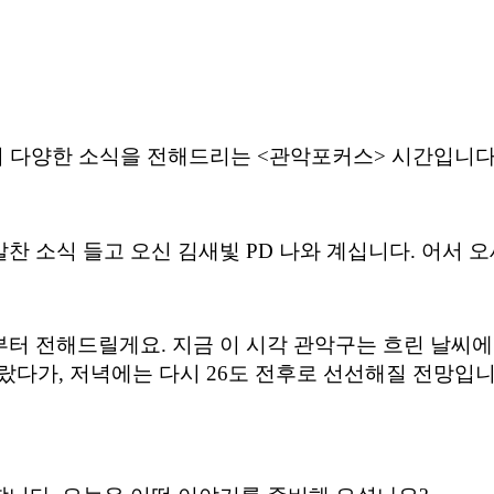
 다양한 소식을 전해드리는
<
관악포커스
>
시간입니
알찬 소식 들고 오신 김새빛
PD
나와 계십니다
.
어서 
부터 전해드릴게요
.
지금 이 시각 관악구는 흐린 날씨에
올랐다가
,
저녁에는 다시
26
도 전후로 선선해질 전망입