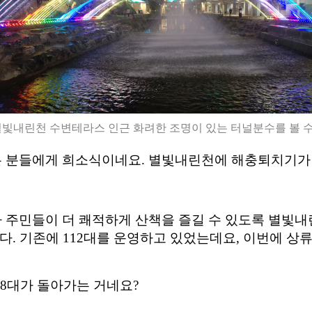
빛내린천 수변테라스 인근 화려한 조명이 있는 터널분수를 볼 수
는 분들에게 희소식이네요
.
별빛내린천에 해충퇴치기가
 주민들이 더 쾌적하게 산책을 즐길 수 있도록 별빛
니다
.
기존에
112
대를 운영하고 있었는데요
,
이번에 상
8
대가 돌아가는 거네요
?