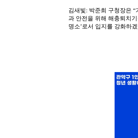
김새빛
:
박준희 구청장은
“
과 안전을 위해 해충퇴치기
명소
’
로서 입지를 강화하