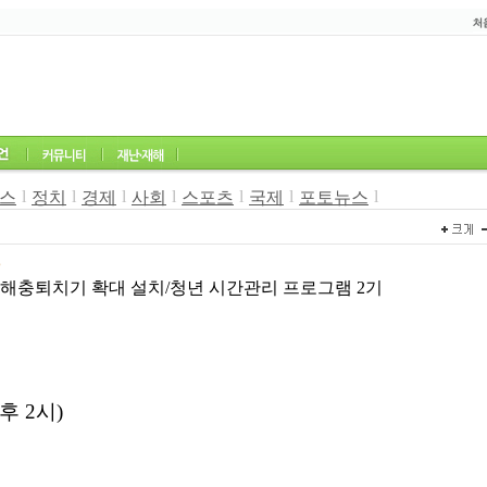
l
l
l
l
l
l
l
스
정치
경제
사회
스포츠
국제
포토뉴스
6
해충퇴치기 확대 설치/청년 시간관리 프로그램 2기
오후
2
시
)