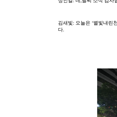
정인걸
:
네
,
날씨 소식 감사
김새빛
:
오늘은
‘
별빛내린천
다
.