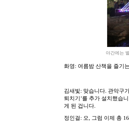
야간에는 별
화영
:
여름밤 산책을 즐기
김새빛
:
맞습니다
.
관악구가
퇴치기
’
를 추가 설치했습
게 된 겁니다
.
정인걸
:
오
,
그럼 이제 총
16