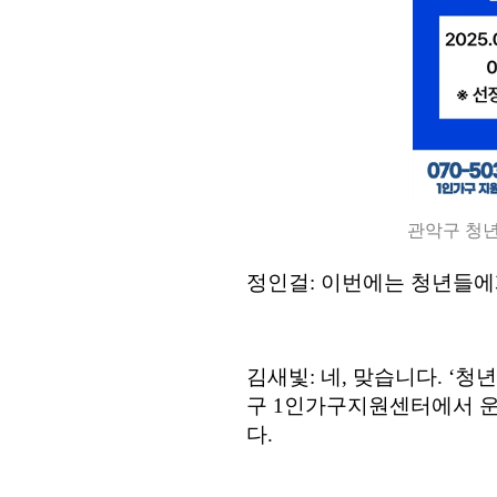
관악구 청년
정인걸
:
이번에는 청년들에
김새빛
:
네
,
맞습니다
. ‘
청년
구
1
인가구지원센터에서 
다
.