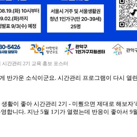
 시간관리 2기 교육 홍보 포스터
게 반가운 소식이군요
.
시간관리 프로그램이 다시 열
 생활이 좋아 시간관리
2
기
-
미뤘으면 제대로 해보자
’
운영합니다
.
지난
5
월
1
기가 열렸는데 반응이 좋아서
9