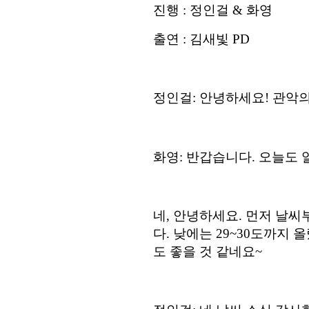
진행
:
정인걸
&
화영
출연
:
김새빛
PD
정인걸
:
안녕하세요
!
관악의
화영
:
반갑습니다
.
오늘도 
네
,
안녕하세요
.
먼저 날씨
다
.
낮에는
29~30
도까지 
도 좋을 것 같네요
~