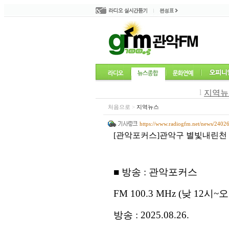
l
지역뉴
처음으로
>
지역뉴스
https://www.radiogfm.net/news/2402
[관악포커스]관악구 별빛내린천 
■
방송
:
관악포커스
FM 100.3 MHz (
낮
12
시
~
방송
: 2025.08.26.