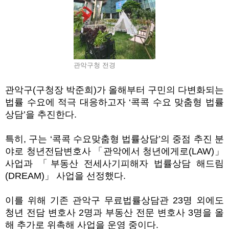
관악구청 전경
관악구
(
구청장 박준희
)
가 올해부터 구민의 다변화되는
법률 수요에 적극 대응하고자
‘
콕콕 수요 맞춤형 법률
상담
’
을 추진한다
.
특히
,
구는
‘
콕콕 수요맞춤형 법률상담
’
의 중점 추진 분
야로 청년전담변호사
「
관악에서 청년에게로
(LAW)
」
사업과
「
부동산 전세사기피해자 법률상담 해드림
(DREAM)
」
사업을 선정했다
.
이를 위해 기존 관악구 무료법률상담관
23
명 외에도
청년 전담 변호사
2
명과 부동산 전문 변호사
3
명을 올
해 추가로 위촉해 사업을 운영 중이다
.