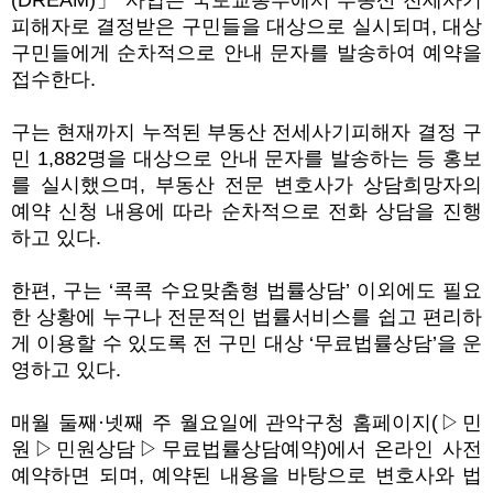
(DREAM)
」
사업은 국토교통부에서 부동산 전세사기
피해자로 결정받은 구민들을 대상으로 실시되며
,
대상
구민들에게 순차적으로 안내 문자를 발송하여 예약을
접수한다
.
구는 현재까지 누적된 부동산 전세사기피해자 결정 구
민
1,882
명을 대상으로 안내 문자를 발송하는 등 홍보
를 실시했으며
,
부동산 전문 변호사가 상담희망자의
예약 신청 내용에 따라 순차적으로 전화 상담을 진행
하고 있다
.
한편
,
구는
‘
콕콕 수요맞춤형 법률상담
’
이외에도 필요
한 상황에 누구나 전문적인 법률서비스를 쉽고 편리하
게 이용할 수 있도록 전 구민 대상
‘
무료법률상담
’
을 운
영하고 있다
.
매월 둘째
·
넷째 주 월요일에 관악구청 홈페이지
(
▷
민
원
▷
민원상담
▷
무료법률상담예약
)
에서 온라인 사전
예약하면 되며
,
예약된 내용을 바탕으로 변호사와 법