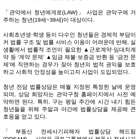
「
관악에서 청년에게로
(LAW)
」
사업은 관악구에 거
주하는 청년
(19
세
~39
세
)
이 대상이다
.
사회초년생
·
학생 등이 다수인 청년들은 경제적 부담이
커 법률 구조 및 법률 서비스 이용이 어려운데 반해
,
실
생활에서 법률적 조언이 필요한
▲
근로계약
·
임대차계
약 등
‘
계약 문제
’
▲
임금 체불
·
보증금 반환 등
‘
금전 문
제
’
에 직면하는 경우가 잦아 청년의 법적 권익을 보호
하고 사회적 안정성을 높이고자 사업이 도입되었다
.
청년 전담 법률상담은 매월 지정된 특정한 날에 운영
되며
,
상담 희망자는 관악구청 홈페이지에서 사전 예
약하면 된다
.
특히
,
구는 평일 주간에 시간 내기 힘든
청년들을 위해 주말과 야간에 법률상담을 제공해 큰
호응을 얻고 있다
.
「
부동산 전세사기피해자 법률상담 해드림