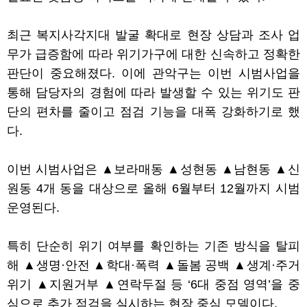
최근 복지사각지대 발굴 확대로 현장 상담과 조사 업
무가 급증함에 따라 위기가구에 대한 신속하고 정확한
판단이 중요해졌다
.
이에 관악구는 이번 시범사업을
통해 담당자의 경험에 따라 발생할 수 있는 위기도 판
단의 편차를 줄이고 점검 기능을 대폭 강화하기로 했
다
.
이번 시범사업은
▲
보라매동
▲
성현동
▲
남현동
▲
신
원동
4
개 동을 대상으로 올해
6
월부터
12
월까지 시범
운영된다
.
특히 단순히 위기 여부를 확인하는 기존 방식을 탈피
해
▲
생명
·
안전
▲
학대
·
폭력
▲
돌봄 공백
▲
생계
·
주거
위기
▲
지원거부
▲
연락두절 등
‘6
대 중점 영역
’
을 중
심으로 추가 점검을 실시하는 현장 중심 모델이다
.