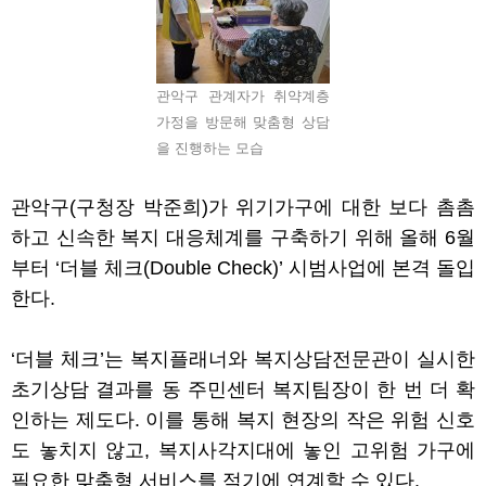
관악구 관계자가 취약계층
가정을 방문해 맞춤형 상담
을 진행하는 모습
관악구
(
구청장 박준희
)
가 위기가구에 대한 보다 촘촘
하고 신속한 복지 대응체계를 구축하기 위해 올해
6
월
부터
‘
더블 체크
(Double Check)’
시범사업에 본격 돌입
한다
.
‘
더블 체크
’
는 복지플래너와 복지상담전문관이 실시한
초기상담 결과를 동 주민센터 복지팀장이 한 번 더 확
인하는 제도다
.
이를 통해 복지 현장의 작은 위험 신호
도 놓치지 않고
,
복지사각지대에 놓인 고위험 가구에
필요한 맞춤형 서비스를 적기에 연계할 수 있다
.