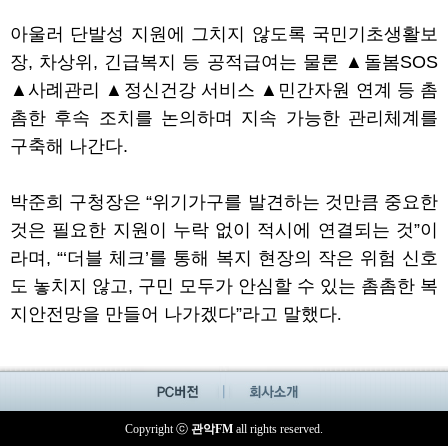
아울러 단발성 지원에 그치지 않도록 국민기초생활보
장
,
차상위
,
긴급복지 등 공적급여는 물론
▲
돌봄
SOS
▲
사례관리
▲
정신건강 서비스
▲
민간자원 연계 등 촘
촘한 후속 조치를 논의하며 지속 가능한 관리체계를
구축해 나간다
.
박준희 구청장은
“
위기가구를 발견하는 것만큼 중요한
것은 필요한 지원이 누락 없이 적시에 연결되는 것
”
이
라며
, “‘
더블 체크
’
를 통해 복지 현장의 작은 위험 신호
도 놓치지 않고
,
구민 모두가 안심할 수 있는 촘촘한 복
지안전망을 만들어 나가겠다
”
라고 말
했다
.
Copyright ⓒ
관악FM
all rights reserved.