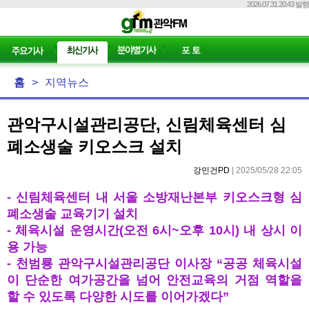
2026.07.31 20:43 발행
홈
>
지역뉴스
관악구시설관리공단, 신림체육센터 심
폐소생술 키오스크 설치
강민건PD
| 2025/05/28 22:05
-
신림체육센터 내 서울 소방재난본부 키오스크형 심
폐소생술 교육기기 설치
-
체육시설 운영시간
(
오전
6
시
~
오후
10
시
)
내 상시 이
용 가능
-
천범룡 관악구시설관리공단 이사장
“
공공 체육시설
이 단순한 여가공간을 넘어 안전교육의 거점 역할을
할 수 있도록 다양한 시도를 이어가겠다
”