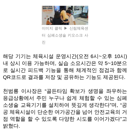
이미지 클릭 ▶ 신림체육센
터 심폐소생술 키오스크 사
진
해당 기기는 체육시설 운영시간
(
오전
6
시
~
오후
10
시
)
내 상시 이용 가능하며
,
실습 소요시간은 약
5~10
분으
로 실시간 피드백 기능을 통해 체계적인 점검과 함께
QR
코드로 결과를 저장 및 공유하는 기능도 제공된다
.
천범룡 이사장은
“
골든타임 확보가 생명을 좌우하는
응급상황에서 주민 누구나 쉽게 체험할 수 있는 심폐
소생술 교육기기를 설치하여 뜻깊게 생각한다
”
며
, “
공
공 체육시설이 단순한 여가공간을 넘어 안전교육의 거
점 역할을 할 수 있도록 다양한 시도를 이어가겠다
”
고
밝혔다
.