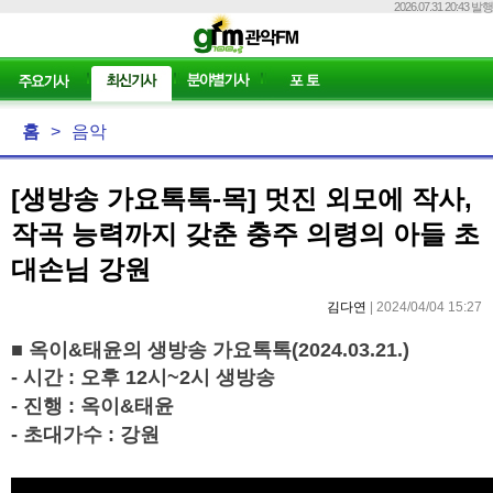
2026.07.31 20:43 발행
홈
>
음악
[생방송 가요톡톡-목] 멋진 외모에 작사,
작곡 능력까지 갖춘 충주 의령의 아들 초
대손님 강원
김다연
| 2024/04/04 15:27
■
옥이
&
태윤의 생방송 가요톡톡
(2024.03.21.)
-
시간
:
오후
12
시
~2
시 생방송
-
진행
:
옥이
&
태윤
-
초대가수
: 강원