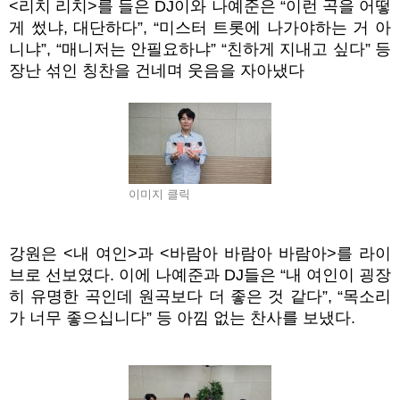
<
리치 리치
>
를 들은
DJ
이와 나예준은
“
이런 곡을 어떻
게 썼냐
,
대단하다
”, “
미스터 트롯에 나가야하는 거 아
니냐
”, “
매니저는 안필요하냐
” “
친하게 지내고 싶다
”
등
장난 섞인 칭찬을 건네며 웃음을 자아냈다
이미지 클릭
강원은
<
내 여인
>
과
<
바람아 바람아 바람아
>
를 라이
브로 선보였다
.
이에 나예준과
DJ
들은
“
내 여인이 굉장
히 유명한 곡인데 원곡보다 더 좋은 것 같다
”, “
목소리
가 너무 좋으십니다
”
등 아낌 없는 찬사를 보냈다
.