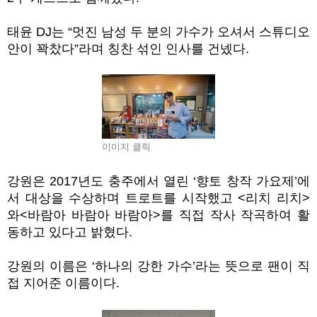
태윤
DJ
는
“
멋진 남성 두 분의 가수가 오셔서 스튜디오
안이 꽉찼다
”
라며 칭찬 섞인 인사를 건넸다
.
이미지 클릭
강원은
2017
년도 충주에서 열린
‘
향토 창작 가요제
’
에
서 대상을 수상하며 트로트를 시작했고
<
리치 리치
>
와
<
바람아 바람아 바람아
>
를 직접 작사 작곡하여 활
동하고 있다고 밝혔다
.
강원의 이름은
‘
하나의 강한 가수
’
라는 뜻으로 팬이 직
접 지어준 이름이다.