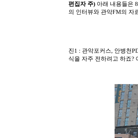
편집자 주)
아래 내용들은 8
의 인터뷰와 관악FM의 자
진
1 :
관악포커스
,
안병천
P
식을 자주 전하려고 하죠
?