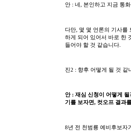
안
:
네
,
본인하고 지금 통화
다만
,
몇 몇 언론의 기사를
하게 되어 있어서 바로 한
들어야 할 것 같습니다
.
진
2 :
향후 어떻게 될 것 같
안
:
재심 신청이 어떻게 될
기를 보자면
,
컷오프 결과를
8
년 전 천범룡 예비후보자