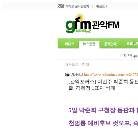
l
지역뉴
처음으로
>
정치
https://www.radiogfm.net/news/2477
[관악포커스] 더민주 박준희 등판
출, 김혜정 1표차 석패
5
일 박준희 구청장 등판과
천범룡 예비후보 컷오프
,
즉