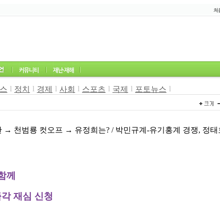
l
l
l
l
l
l
l
스
정치
경제
사회
스포츠
국제
포토뉴스
2
 → 천범룡 컷오프 → 유정희는? / 박민규계-유기홍계 경쟁, 정태
 함께
각 재심 신청