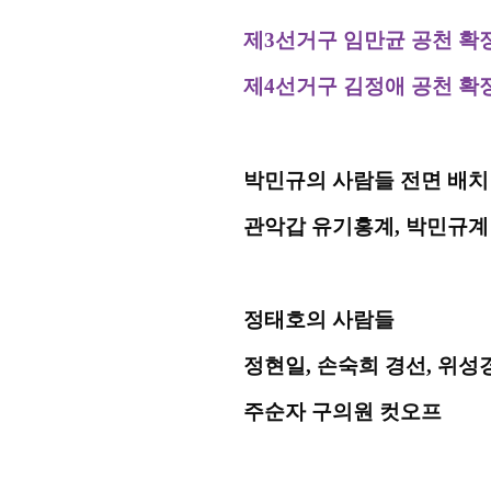
제
3
선거구 임만균 공천 확
제
4
선거구 김정애 공천 확
박민규의 사람들 전면 배치
관악갑 유기홍계
,
박민규계
정태호의 사람들
정현일
,
손숙희 경선
,
위성경
주순자 구의원 컷오프