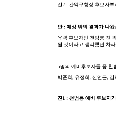
진
2 :
관악구청장 후보자부
안
: 예상 밖
의 결과가 나
유력 후보자인 천범룡 전 
될 것이라고 생각했던 차라
5
명의 예비후보자들 중 천
박준희
,
유정희
,
신언근
,
김
진
1 :
천범룡 예비 후보자가