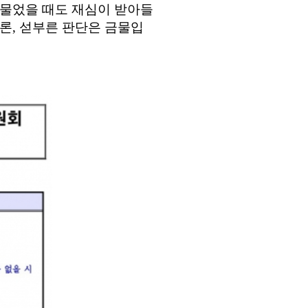
 물었을 때도 재심이 받아들
론
,
섣부른 판단은 금물입