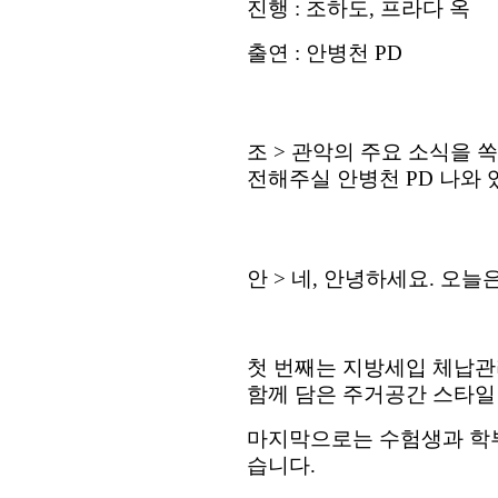
진행
:
조하도
,
프라다 옥
출연
:
안병천
PD
조
>
관악의 주요 소식을 
전해주실 안병천
PD
나와 
안
>
네
,
안녕하세요
.
오늘은
첫 번째는 지방세입 체납
함께 담은 주거공간 스타
마지막으로는 수험생과 학
습니다
.