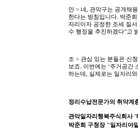
안
>
네
,
관악구는 공개채용
한다는 방침입니다
.
박준희
자리이자 공정한 조세 질서
수 행정을 추진하겠다
”
고 
조
>
관심 있는 분들은 신
보죠
.
이번에는
‘
주거공간 
하는데
,
실제로는 일자리와
정리수납전문가의 취약계층
관악일자리행복주식회사 '
박준희 구청장 "일자리야말