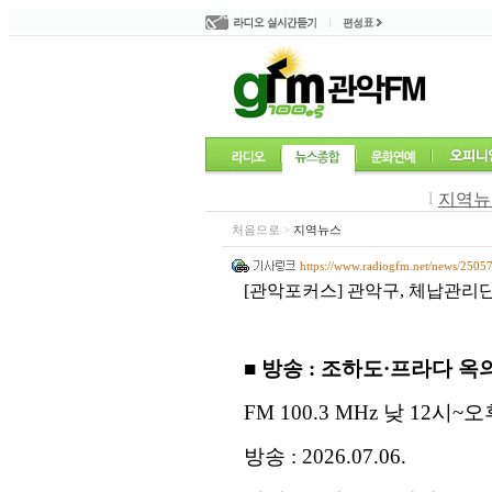
l
지역뉴
처음으로
>
지역뉴스
https://www.radiogfm.net/news/2505
[관악포커스] 관악구, 체납관리단
■
방송
:
조하도
·
프라다 옥
FM 100.3 MHz
낮
12
시
~
오
방송
: 2026.07.06.