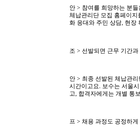
안
>
참여를 희망하는 분들
체납관리단 모집 홈페이지
화 응대와 주민 상담
,
현장 
조
>
선발되면 근무 기간과
안
>
최종 선발된 체납관
시간이고요
.
보수는 서울시
고
,
합격자에게는 개별 통
프
>
채용 과정도 공정하게