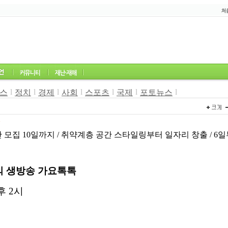
l
l
l
l
l
l
l
스
정치
경제
사회
스포츠
국제
포토뉴스
7
 모집 10일까지 / 취약계층 공간 스타일링부터 일자리 창출 / 6
의 생방송 가요톡톡
후
2
시