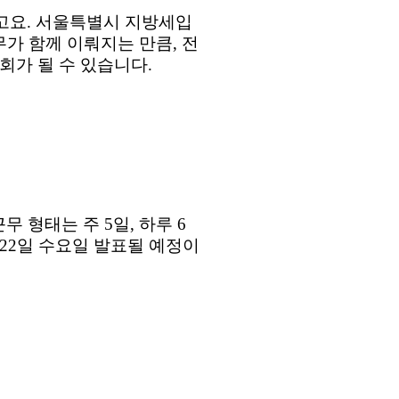
고요
.
서울특별시 지방세입
무가 함께 이뤄지는 만큼
,
전
회가 될 수 있습니다
.
근무 형태는 주
5
일
,
하루
6
22
일 수요일 발표될 예정이