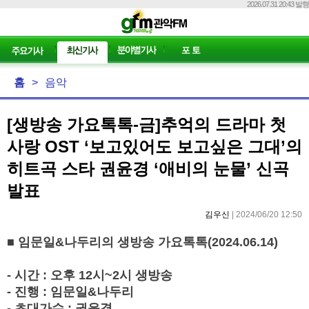
2026.07.31 20:43 발행
홈
>
음악
[생방송 가요톡톡-금]추억의 드라마 첫
사랑 OST ‘보고있어도 보고싶은 그대’의
히트곡 스타 권윤경 ‘애비의 눈물’ 신곡
발표
김우신
| 2024/06/20 12:50
■
임문일
&
나두리의 생방송 가요톡톡
(2024.06.14)
-
시간
:
오후
12
시
~2
시 생방송
-
진행
:
임문일
&
나두리
-
초대가수
:
권윤경