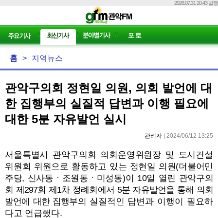
2026.07.31 20:43 발행
홈
>
지역뉴스
관악구의회 정현일 의원, 의회 발언에 대
한 집행부의 실질적 답변과 이행 필요에
대한 5분 자유발언 실시
관리자
| 2024/06/12 13:25
서울특별시 관악구의회 의회운영위원장 및 도시건설
위원회 위원으로 활동하고
있는 정현일 의원
(
더불어민
주당
,
신사동ㆍ조원동ㆍ미성동
)
이
10
일 열린 관악구
의
회 제
297
회 제
1
차 정례회에서
5
분 자유발언을 통해 의회
발언에 대한 집행부의
실질적인 답변과 이행이 필요하
다고 언급했다
.