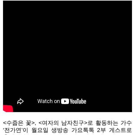
<
수줍은 꽃
>, <
여자의 남자친구
>
로 활동하는 가수
‘
전가연
’
이 월요일 생방송 가요톡톡
2
부 게스트로