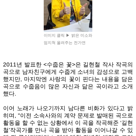
이미지 클릭 ▶ 밝은 미소와
엄지척 올려주는 전가연
2011
년 발표한
<
수줍은 꽃
>
은 길현철 작사 작곡의
곡으로 남자친구에게 수줍게 소녀의 감성으로 고백
했지만, 마지막엔 사랑의 꽃이 핀다는 내용을 담은
곡으로
수줍음이 많은 자신과 닮은 곡이라고 소개
했다
.
이어 노래가 나오기까지 남다른 비화가 있다고 밝
히며, "
이전 소속사와의 계약 문제로 발매된 곡으로
활동을 할 수 없는 상황에서 이 곡을 작곡해준
‘
길현
철
’
작곡가를 만나 곡을 받아 활동을 이어나갈 수 있