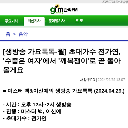
2026.07.31 20:43 발행
홈
>
음악
[생방송 가요톡톡-월] 초대가수 전가연,
'수줍은 여자'에서 '깨복쟁이'로 곧 돌아
올게요
서창우PD
| 2024/05/25 12:07
■
미스터 백
&
이신예의 생방송 가요톡톡
(2024.04.29.)
-
시간
:
오후
12
시
~2
시 생방송
-
진행
:
미스터 백
,
이신예
-
초대가수
:
전가연