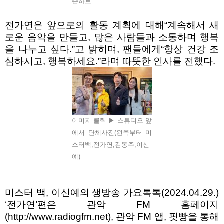
손하트
전가연은 앞으로의 활동 계획에 대해
“
계속해서 새
로운 음악을 만들고
,
많은 사람들과 소통하며 행복
을 나누고 싶다
.”
고 밝히며
,
팬들에게
“
항상 건강 조
심하시고
,
행복하세요
.”
라며 따뜻한 인사를 전했다
.
이미지 클릭 ▶ 스튜디오 앞
에서 단체사진(왼쪽부터 미
스터백,전가연,김동주,이신
예)
미스터 백
,
이신예의 생방송 가요톡톡
(2024.04.29.)
‘
전가연
’
편은
관악
FM
홈페이지
(http://www.radiogfm.net),
관악
FM
앱
,
핏빵을 통해