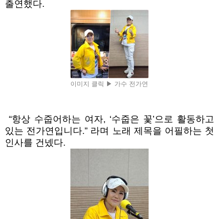
출연했다
.
이미지 클릭 ▶ 가수 전가연
“
항상 수줍어하는 여자
, ‘
수줍은 꽃
’
으로 활동하고
있는 전가연입니다
.”
라며 노래 제목을 어필하는 첫
인사를 건넸다
.