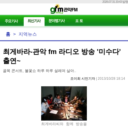
2026.07.31 20:43 발행
홈
>
지역뉴스
최게바라-관악 fm 라디오 방송 '미수다'
출연~
골목 콘서트, 불꽃쇼 하루 하루 설레며 살아..
조이희 시민기자
| 2013/10/28 18:14
최게바라씨와 함께 방송을