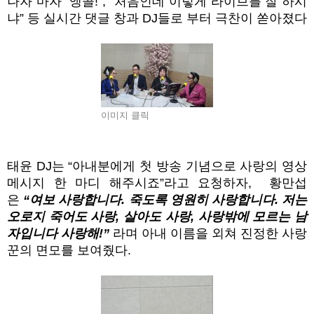
나자 마자
“
앵콜!
”, “
처음인데 이렇게 라이브를 잘 하시
냐
”
등 실시간 댓글 창과
DJ
들로 부터 극찬이 쏟아졌다
이미지 클릭
태윤
DJ
는
“
아내분에게 첫 방송 기념으로 사랑의 영상
메시지 한 마디 해주시죠
”
라고 요청하자,
황만섭
은
“
여보 사랑합니다
.
죽도록 영원히 사랑합니다
.
저는
오로지 죽어도 사랑
,
살아도 사랑
,
사랑밖에 모르는 남
자입니다 사랑해
!”
라며 아내 이름을 외쳐 진정한 사랑
꾼의 면모를 보여줬다
.