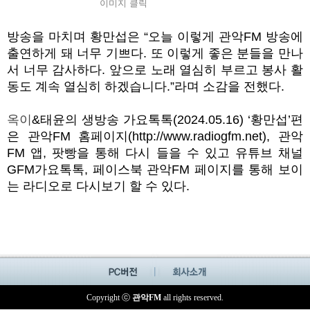
이미지 클릭
방송을 마치며 황만섭은
“
오늘 이렇게 관악
FM
방송에
출연하게 돼 너무 기쁘다. 또 이렇게 좋은 분들을 만나
서 너무 감사하다
.
앞으로 노래 열심히 부르고 봉사 활
동도 계속 열심히 하겠습니다
.”
라며 소감을 전했다
.
옥이
&
태윤의 생방송 가요톡톡
(2024.05.16) ‘
황만섭
’
편
은 관악
FM
홈페이지
(http://www.radiogfm.net),
관악
FM
앱
,
팟빵을 통해 다시 들을 수 있고 유튜브 채널
GFM
가요톡톡
,
페이스북 관악
FM
페이지를 통해 보이
는 라디오로 다시보기 할 수 있다
.
Copyright ⓒ
관악FM
all rights reserved.