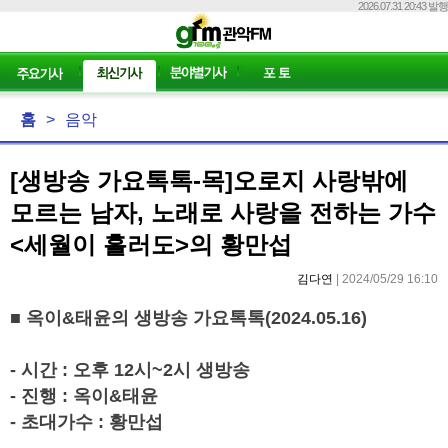
2026.07.31 20:43 발행
홈
>
음악
[생방송 가요톡톡-목]오로지 사랑밖에
모르는 남자, 노래로 사랑을 전하는 가수
<세월이 흘러도>의 황만섭
김다연
| 2024/05/29 16:10
■
옥이
&
태윤의 생방송 가요톡톡
(2024.05.16)
-
시간
:
오후
12
시
~2
시 생방송
-
진행
:
옥이
&
태윤
-
초대가수
:
황만섭