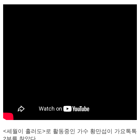
<
세월이 흘러도
>
로 활동중인 가수 황만섭이 가요톡톡
2
부를 찾았다