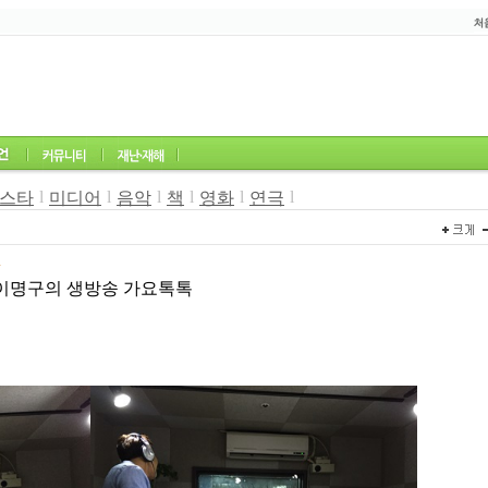
l
l
l
l
l
l
스타
미디어
음악
책
영화
연극
4
K이명구의 생방송 가요톡톡