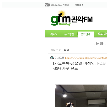
l
l
문화
처음으로
>
음악
https://www.radiogfm.net/news/1053
[가요톡톡-금요일]여정인과 O
-초대가수 윤도