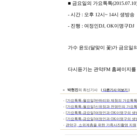
■ 금
요일의 가요톡톡(2015.07.10
-
시간
:
오후
12
시
~ 14
시 생방송
-
진행
: 여정인
DJ, OK이명구
DJ
가수 윤도(달맞이 꽃)가
금요일의
다시듣기는 관악FM 홈페이지를 
박현진
의 최신기사
[ 다른기사 더보기 ]
[가요톡톡-월요일]반하리와 제청의 가요톡
[가요톡톡-월요일]신유정과 전영민의 가요
[가요톡톡-금요일]여정인과 OK이명구의 생
[가요톡톡-금요일]여정인과 OK이명구의 생
관악구, 소외계층을 위한 가족사진촬영 지원