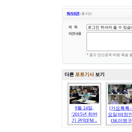
독자의견
(총 0건)
제 목
의견내용
* 광고·인신공격·비방·욕설·
다른
포토기사
보기
9월 24일,
[가요톡톡
‘2015년 하반
요일]여정
기 관악FM ..
OK이명구.