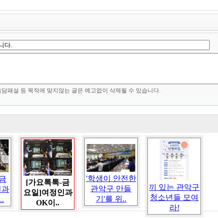
음담패설 등 목적에 맞지않는 글은 예고없이 삭제될 수 있습니다.
'학생이 안전한
-금
[가요톡톡-금
끼 있는 관악구
관악구 만들
인과
요일]여정인과
청소년들 모여
기'를 위..
.
OK이..
라!