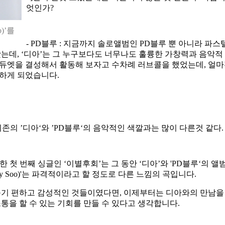
엇인가
?
)’를
- PD
블루
:
지금까지 솔로앨범인
PD
블루 뿐 아니라 파스
왔는데
, ‘
디아
’
는 그 누구보다도 너무나도 훌륭한 가창력과 음악적
 듀엣을 결성해서 활동해 보자고 수차례 러브콜을 했었는데
,
얼마
 하게 되었습니다
.
기존의
’
디아
‘
와
’PD
블루
‘
의 음악적인 색깔과는 많이 다른것 같다
한 첫 번째 싱글인
‘
이별후회
’
는 그 동안
‘
디아
’
와
'PD
블루
‘
의 앨
y Soo)'
는 파격적이라고 할 정도로 다른 느낌의 곡입니다
.
듣기 편하고 감성적인 것들이였다면
,
이제부터는 디아와의 만남을
통을 할 수 있는 기회를 만들 수 있다고 생각합니다
.