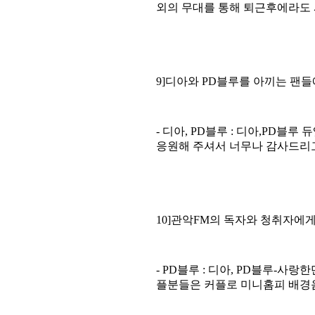
외의 무대를 통해 퇴근후에라도 
9]
디아와
PD
블루를 아끼는 팬들
-
디아
, PD
블루
:
디아
,PD
블루 듀
응원해 주셔서 너무나 감사드리
10]
관악
FM
의 독자와 청취자에
- PD
블루
:
디아
, PD
블루
-
사랑한
플분들은 커플로 미니홈피 배경