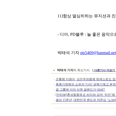
11]
항상 열심히하는 뮤지션과 
-
디아
, PD
블루
:
늘 좋은 음악으
박태석 기자
pts5469@hanmail.net
박태석 기자
의 최신기사
[ 다른기사 더보기 
군통령 지원이, 성진우와함께 팟캐스트도 접
폭풍가창력의 소유자 '디아' 공백기깨고 본
걸 그룹에 이어 이젠 걸밴드가 대세!!
[인터뷰]혼성힙합듀오 리미와 감자 ‘치킨’에 
결성 15주년, 대한민국 밴드의 자존심 ‘노브레