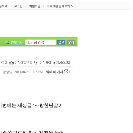
전체기사
l
l
l
l
닝 세상의 아줌마들
뮤직트리1003
쾌지나 청춘
봉사리팝스
발행일: 2011/06/30 14:31:54
박태석 기자
이번에는 새싱글
‘
사랑한단말이
기와 앞으로의 활동 계획을 들어