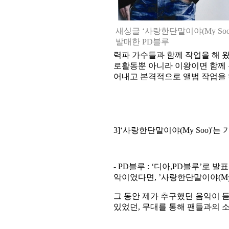
새싱글 ‘사랑한단말이야(My Soo
발매한 PD블루
력파 가수들과 함께 작업을 해 
로활동뿐 아니라 이왕이면 함께
어내고 본격적으로 앨범 작업을
3]‘
사랑한단말이야
(My Soo)'
는 
- PD
블루
: ‘
디아
,PD
블루
’
로 발표
악이였다면
, ’
사랑한단말이야
(M
그 동안 제가 추구했던 음악이 
있었던
,
무대를 통해 팬들과의 소