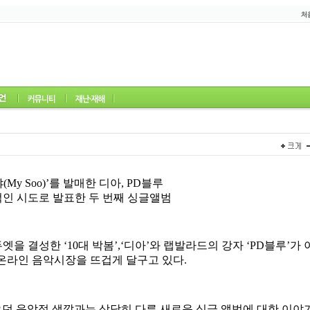
l
l
l
송프로그램 전체
관악라디오가좋다
가요톡톡
굿모
l
직
y Soo)’를 발매한 디아, PD블루
적인 시도로 발표한 두 번째 싱글앨범
듀엣을 결성한
‘10
대 박봄
’,‘
디아
’
와 랩발라드의 강자
‘PD
블루
’
가 
 온라인 음악시장을 뜨겁게 달구고 있다
.
오던 음악적 색깔과는 상당히 다른 새로운 싱글 앨범에 대한 이야