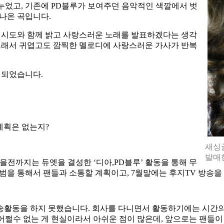
누었고
,
기존에
PD
블루가 보여주던 음악적인 색깔에서 벗
 나온 곡입니다
.
 시도와 함께 밝고 사랑스러운 노래를 발표하겠다는 생각
래서 귀엽고도 깜찍한 멜로디에 사랑스러운 가사가 반복
게 되었습니다
.
계획은 없는지
?
새싱글
발매
가을전까지는 듀엣을 결성한
‘
디아
,PD
블루
’
활동을 통해 무
앨범을 통해서 팬들과 소통할 계획이고
, 7
월말에는 후지
TV
방송을
방송활동을 하지 못했습니다
.
회사를 다니면서 활동하기에는 시간의
어쩔수 없는 게 현실이라서 아쉬운 점이 많은데
,
앞으로는 팬들이