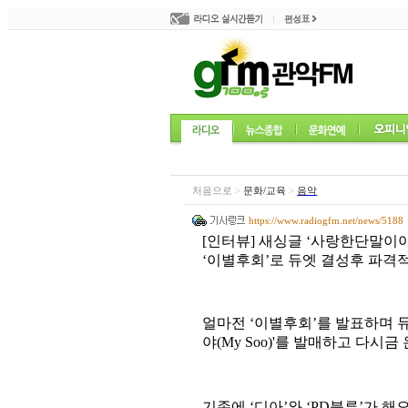
l
방
처음으로
>
문화/교육
>
음악
씨네뮤
https://www.radiogfm.net/news/5188
[인터뷰] 새싱글 ‘사랑한단말이야(M
‘이별후회’로 듀엣 결성후 파격
얼마전
‘
이별후회
’
를 발표하며 
야
(My Soo)'
를 발매하고 다시금
기존에
‘
디아
’
와
‘PD
블루
’
가 해