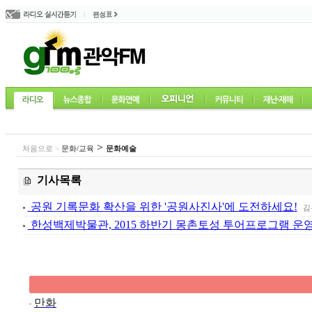
l
l
l
방송프로그램 전체
>
관악라디오가좋다
가요
처음으로
>
문화/교육
문화예술
l
씨네뮤직
기사목록
공원 기록문화 확산을 위한 '공원사진사'에 도전하세요!
김
한성백제박물관, 2015 하반기 몽촌토성 투어프로그램 운
만화