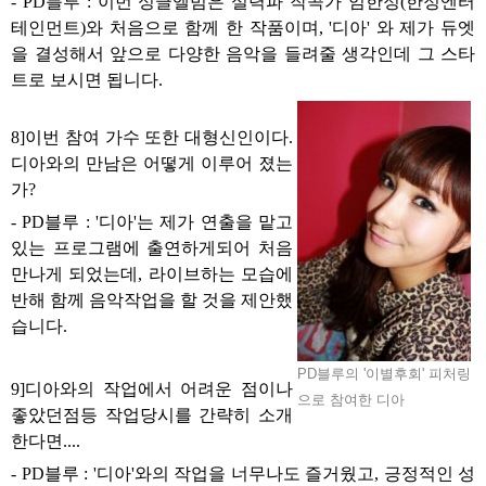
- PD
블루
:
이번 싱글앨범은 실력파 작곡가 임한정
(
한정엔터
테인먼트
)
와 처음으로 함께 한 작품이며
, '
디아
'
와 제가 듀엣
을 결성해서 앞으로 다양한 음악을 들려줄 생각인데 그 스타
트로 보시면 됩니다
.
8]
이번 참여 가수 또한 대형신인이다
.
디아와의 만남은 어떻게 이루어 졌는
가
?
- PD
블루
: '
디아
'
는 제가 연출을 맡고
있는 프로그램에 출연하게되어 처음
만나게 되었는데
,
라이브하는 모습에
반해 함께 음악작업을 할 것을 제안했
습니다
.
PD블루의 '이별후회' 피처링
9]
디아와의 작업에서 어려운 점이나
으로 참여한 디아
좋았던점등 작업당시를 간략히 소개
한다면
....
- PD
블루
: '
디아
'
와의 작업을 너무나도 즐거웠고
,
긍정적인 성