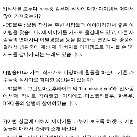
5]
작사를 모두다 하는것 같은데 작사에 대한 아이템은 어디서
많이 가져오는가
?
- PD
블루
:
보통 작사는 주변 사람들과 이야기하면서 좋은 아
이템을 찾습니다
.
제 이야기를 가사로 옮길때도 있고
,
다른 사
람들의 연애사나 이별경험담 등을 참고하는 편입니다
.
중풍에
걸려서 병환중에 계신 제 아버지를 아이템으로 가사를 쓴
'
기
저귀를 갈다가
'
라는 노래도 있습니다
.
6]
방송
PD
와 가수
,
작사가로 다양하게 활동을 하는데 기존 가
수들중 작사가로 참여한 음반들이 있는지
?
- PD
블루
: '
그린토마토후라이드
'
의
'I'm missing you'
와
'
인사동
에서
'
에 작사로 참여했고
,
이외에도 마스코타블루
,
한봉우
,
BNQ
등의 앨범에 참여하였습니다
.
7]
이번 싱글에 대해서 이야기를 나누어 보도록 하겠다
.
이번
싱글에 대해서 간략히 소개 바란다
.