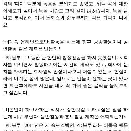
격의
'
디아
'
덕분에 녹음실 분위기도 좋았고
,
워낙 곡에 대한
이해도가 높아서 녹음 시간도 그리 길지 않았습니다
.
녹음 끝
나고 분식집에 가서 돈까스와 순두부찌개 먹은 기억이 나네
요
.
10]
계속 온라인으로만 활동을 하는데 향후 방송활동이나 공
연활동 같은 계획은 없는지
?
- PD
블루
:
그 동안 단 한번의 방송활동을 하지 못했습니다
.
회
사를 다니면서 활동하기에는 시간의 제약도 있고
,
회사에 눈
치를 봐야하는 회사원의 입장이다보니 어쩔수 없는 게 현실이
라서 아쉬운 점이 많은데
,
앞으로는 팬들이 원하는 곳이 있다
면 퇴근후에라도 시간을 내서 꼭 가서 좋은 음악을 들려드리
고 싶습니다
.
11]
본인이 하고자하는 의지가 강한것같고 하고싶은 일을 하
는게 너무 부럽다
.
음반활동과 홍보활동 계획은 어찌되는가
?
- PD
블루
: 2011
년은 제 솔로앨범인
'PD
블루
'
라는 이름을 팬들