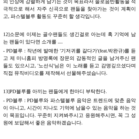
의 인상에 강렬하게 남기는 것이 목표라서 솔로음반활동을 적
극적으로 해서 자주 신곡으로 팬들을 찾아가는 것이 계획이
고
,
파스텔블루 활동도 꾸준히 할 생각입니다
.
12]
소문에 이제는 골수팬들도 생긴걸로 아는데 혹 기억에 남
는 팬들이 있다면 소개를
....
- PD
블루
:
작년에 발매한
'
기저귀를 갈다가
'(feat.
박완규
)
를 듣
고 제 미니홈피 방명록에 장문의 감동적인 글을 남겨주신 팬
들도 있으시고
, '
노선식
'
님은 이 노래를 듣고 감명깊으셨다며
직접 뮤직비디오를 제작해서 선물해주셨습니다
.
13]PD
블루를 아끼는 팬들에게 한마디 부탁한다
.
- PD
블루
: PD
블루와 파스텔블루 음악은 트렌드에 맞춘 음악
이 아니고
,
시간이 지나도 기억에 남을수 있는 음악을 하는 것
이 목표입니다
.
꾸준히 지켜봐주시고 응원해주시면
,
꼭 그 성
원에 보답해서 좋은 음악하겠습니다
.