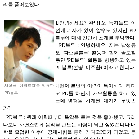
리를 풀어보았다
.
1]
안녕하세요
?
관악
FM
독자들도 이
전에 기사가 있어 알수도 있지만
PD
블루에 대해 간단히 소개를 부탁한다
.
- PD
블루
:
안녕하세요
,
저는 남성듀
오
'
파스텔블루
'
활동과 함께 솔로활
동인
'PD
블루
'
활동을 병행하고 있는
PD
블루
(
본명
:
이주환
)
이라고 합니다
.
2]
먼저 본인의 이력이 특이하다
.
라디
새싱글 '이별후회'를 발표한
오
PD
를 하면서 가수활동을 하고 있
PD블루
는데 병행을 하게된 계기가 무엇인
가
?
- PD
블루
:
원래 어릴때부터 음악을 듣는 것을 좋아했고
,
그러
다보니 자연스럽게 음악을 만드는 사람이 되고 싶었습니다
.
대
학을 졸업한 이후에 공채시험을 통해 라디오
PD
가 되었고
,
동