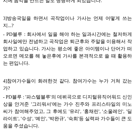
시에 음악을 만드는 일도 병행하게 되었습니다
.
3]
방송국일을 하면서 곡작업이나 가사는 언제 어떻게 쓰는
지
...?
- PD
블루
:
회사에서 일을 해야 하는 일과시간에는 철저하게
회사일에만 전념하고 곡작업은 퇴근후와 주말을 이용해서 작
업하고 있습니다
.
가사는 평소에 좋은 아이템이나 단어가 떠
오르면 메모를 해 놓은후에 가사를 본격적으로 쓸 때 활용하
는 편입니다
.
4]
참여가수들이 화려한것 같다
.
참여가수는 누가 거쳐 갔는
가
?
- PD
블루
: '
파스텔블루
'
의 데뷔곡으로 디지털뮤직어워드 신인
상을 안겨준
'
그리워서
'
에는 가수 진주와 프리스타일의 미노
씨가 참여해주었고
,
그 후에도
'
유리
', '
홍채린
', '
소울레인
', '
딜
라이트
', '
수성
', '
예인
', '
박완규
', '
숙희
'
등 실력파 가수들이 큰 도
움을 주셨습니다
.