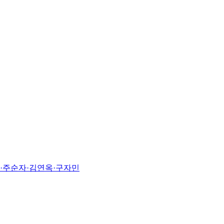
진·주순자·김연옥·구자민