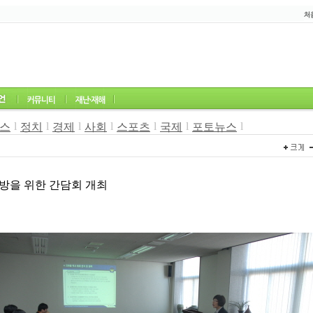
l
l
l
l
l
l
l
스
정치
경제
사회
스포츠
국제
포토뉴스
방을 위한 간담회 개최