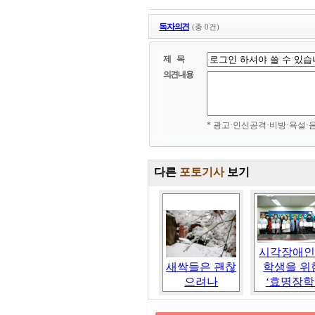
독자의견
(총 0건)
제 목
의견내용
* 광고·인신공격·비방·욕설·
다른
포토기사
보기
시각장애
새싹들은 괜찮
학생을 위
으려나
‘효명장학.